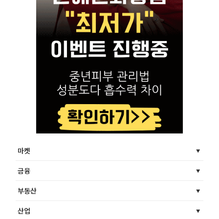
마켓
금융
부동산
산업