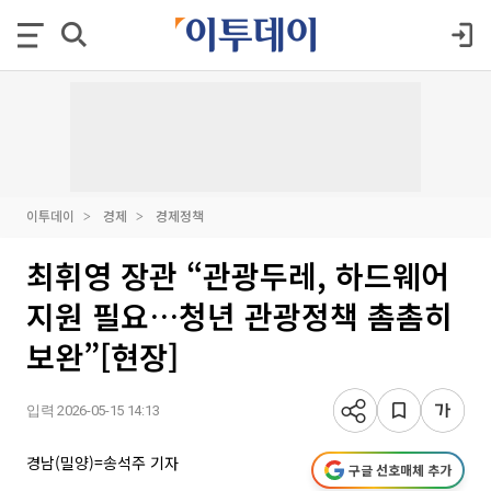
이투데이
경제
경제정책
최휘영 장관 “관광두레, 하드웨어
지원 필요…청년 관광정책 촘촘히
보완”[현장]
입력 2026-05-15 14:13
경남(밀양)=송석주 기자
구글 선호매체 추가