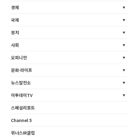
경제
국제
정치
사회
오피니언
문화·라이프
뉴스발전소
이투데이TV
스페셜리포트
Channel 5
위너스IR클럽