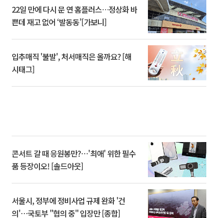
22일 만에 다시 문 연 홈플러스…정상화 바
쁜데 재고 없어 ‘발동동’[가보니]
입추매직 '불발', 처서매직은 올까요? [해
시태그]
콘서트 갈 때 응원봉만?⋯'최애' 위한 필수
품 등장이오! [솔드아웃]
서울시, 정부에 정비사업 규제 완화 '건
의'⋯국토부 "협의 중" 입장만 [종합]