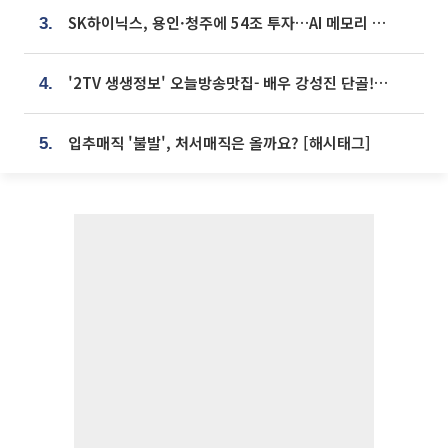
SK하이닉스, 용인·청주에 54조 투자…AI 메모리 생산기지 키운다
3.
'2TV 생생정보' 오늘방송맛집- 배우 강성진 단골! 쌀국수ㆍ푸팟퐁 커리 맛집 '블○○○'
4.
입추매직 '불발', 처서매직은 올까요? [해시태그]
5.