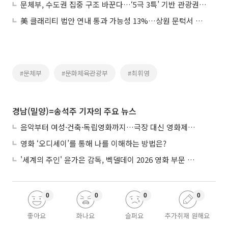
문체부, 수도권 집중 구조 바꾼다…‘5극 3특’ 기반 관광권 구축 추진
美 클래리티 법안 연내 통과 가능성 13%…상원 문턱서 제동
#문체부
#문화체육관광부
#최휘영
경남(밀양)=송석주 기자의 주요 뉴스
음악부터 여성·건축·독립영화까지…극장 대신 영화제로 즐기는 스크린 여행
영화 ‘오디세이’를 통해 나를 이해하는 방법은?
'세계의 주인' 윤가은 감독, 벡델데이 2026 영화 부문 벡델리안 감독 선정
0
0
0
0
좋아요
화나요
슬퍼요
추가취재 원해요