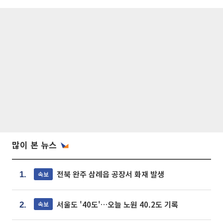
많이 본 뉴스
전북 완주 삼례읍 공장서 화재 발생
속보
1.
서울도 '40도'…오늘 노원 40.2도 기록
속보
2.