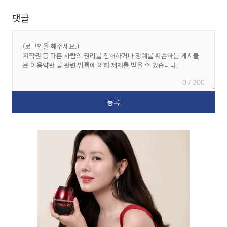
댓글
0 / 300