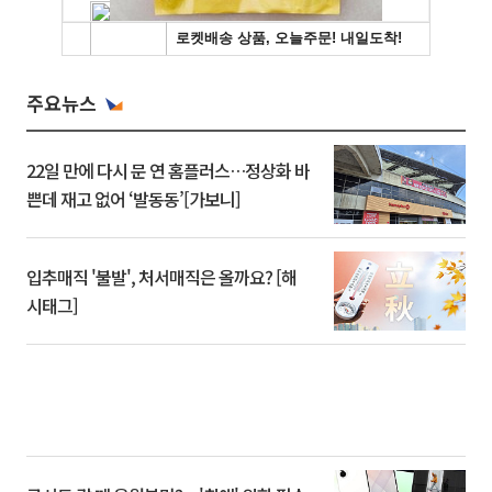
주요뉴스
22일 만에 다시 문 연 홈플러스…정상화 바
쁜데 재고 없어 ‘발동동’[가보니]
입추매직 '불발', 처서매직은 올까요? [해
시태그]