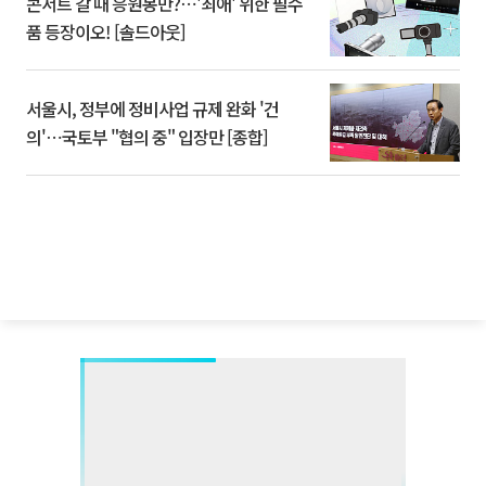
콘서트 갈 때 응원봉만?⋯'최애' 위한 필수
품 등장이오! [솔드아웃]
서울시, 정부에 정비사업 규제 완화 '건
의'⋯국토부 "협의 중" 입장만 [종합]