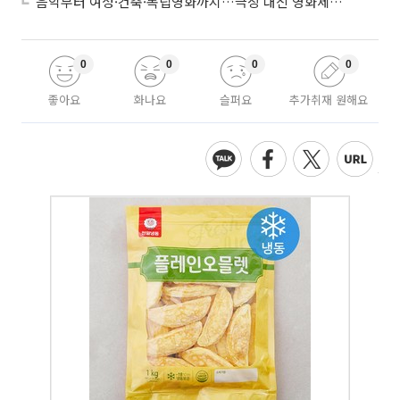
음악부터 여성·건축·독립영화까지…극장 대신 영화제로 즐기는 스크린 여행
0
0
0
0
좋아요
화나요
슬퍼요
추가취재 원해요