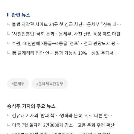
관련 뉴스
불법 저작권 사이트 34곳 첫 긴급 차단…문체부 “신속 대응 강화”
‘사진진흥법’ 국회 통과…문체부, 사진 산업 육성 제도 마련
수원, 10년만에 3등급→1등급 '점프'…전국 관광도시 평가 처음으로 정상 찍었다
美 클래리티 법안 연내 통과 가능성 13%…상원 문턱서 제동
#문체부
#문화체육관광부
송석주 기자의 주요 뉴스
김유태 기자의 '밤과 책'…영화와 문학, 서로 다른 언어를 읽다
미국 7월 일자리 2만3000개 감소…고용 둔화 우려 확산