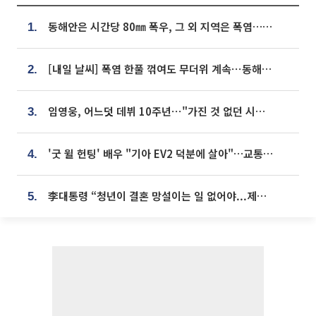
동해안은 시간당 80㎜ 폭우, 그 외 지역은 폭염…‘극과 극 날씨’
1.
[내일 날씨] 폭염 한풀 꺾여도 무더위 계속⋯동해안 이틀 연속 비
2.
임영웅, 어느덧 데뷔 10주년⋯"가진 것 없던 시절, 내 앞엔 20명의 팬뿐"
3.
'굿 윌 헌팅' 배우 "기아 EV2 덕분에 살아"…교통사고 후 안전성 극찬
4.
李대통령 “청년이 결혼 망설이는 일 없어야...제도상 불이익 조사”
5.