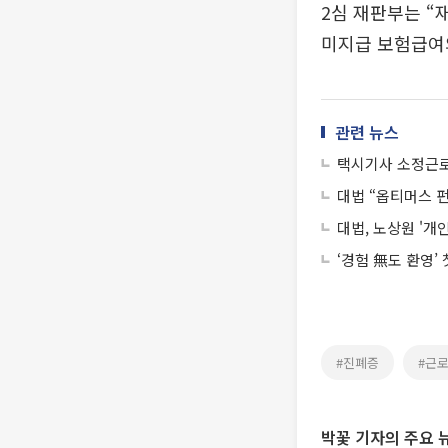
2심 재판부는 “
미지급 보험급여
관련 뉴스
택시기사 소정근로
대법 “옵티머스 펀
대법, 노상원 '개
‘경험 無도 환영’
#진폐증
#근
박꽃 기자의 주요 