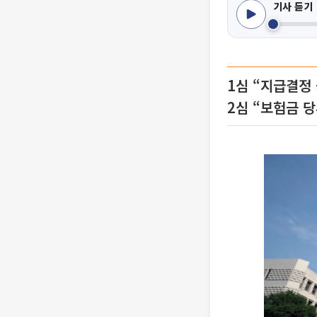
기사 듣기
1심 “지급결정
2심 “보험금 