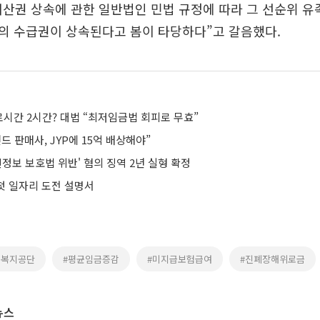
재산권 상속에 관한 일반법인 민법 규정에 따라 그 선순위 
의 수급권이 상속된다고 봄이 타당하다”고 갈음했다.
시간 2시간? 대법 “최저임금법 회피로 무효”
드 판매사, JYP에 15억 배상해야”
인정보 보호법 위반' 혐의 징역 2년 실형 확정
 첫 일자리 도전 설명서
로복지공단
#평균임금증감
#미지급보험급여
#진폐장해위로금
뉴스