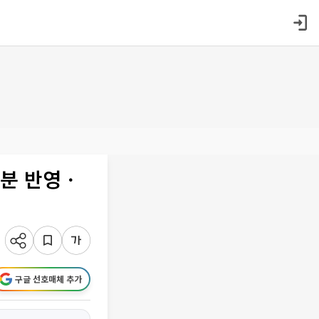
승분 반영ㆍ
구글 선호매체 추가