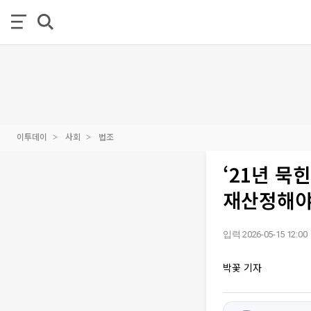
이투데이
사회
법조
‘21년 묵
재산정해야
입력 2026-05-15 12:00
박꽃 기자