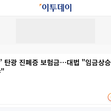
힌’ 탄광 진폐증 보험금⋯대법 "임금상
"