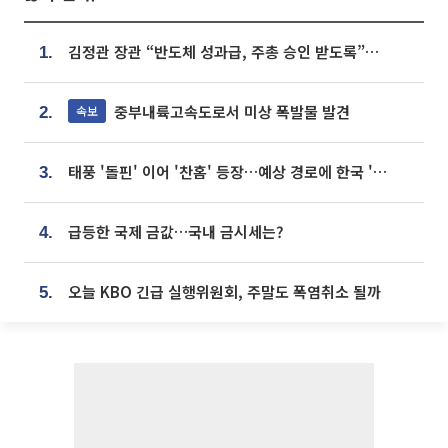
김정관 장관 “반도체 성과급, 주총 승인 받도록”…상법·자본시장법 개정 시사
1.
중부내륙고속도로서 미상 폭발물 발견
속보
2.
태풍 '돌핀' 이어 '찬홈' 등장…예상 경로에 한국 '한숨'
3.
급등한 국제 금값…국내 금시세는?
4.
오늘 KBO 긴급 실행위원회, 주말도 폭염취소 될까
5.