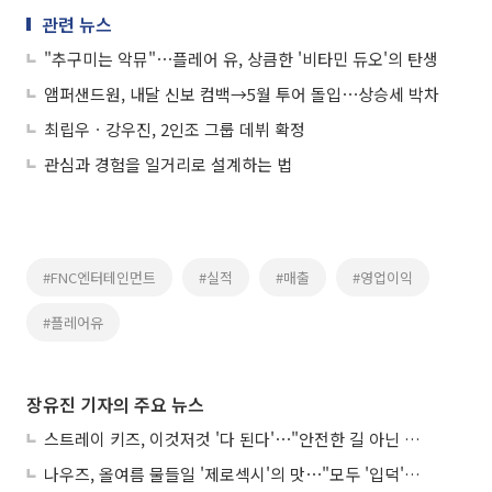
관련 뉴스
"추구미는 악뮤"⋯플레어 유, 상큼한 '비타민 듀오'의 탄생
앰퍼샌드원, 내달 신보 컴백→5월 투어 돌입⋯상승세 박차
최립우ㆍ강우진, 2인조 그룹 데뷔 확정
관심과 경험을 일거리로 설계하는 법
#FNC엔터테인먼트
#실적
#매출
#영업이익
#플레어유
장유진 기자의 주요 뉴스
스트레이 키즈, 이것저것 '다 된다'⋯"안전한 길 아닌 도전이 재밌어"
나우즈, 올여름 물들일 '제로섹시'의 맛⋯"모두 '입덕'시킬 것"