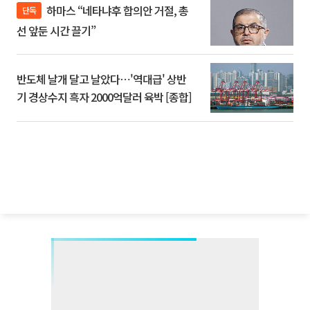
하마스 “네타냐후 합의안 거절, 총
단독
선 앞둔 시간 끌기”
반도체 날개 달고 날았다⋯'역대급' 상반
기 경상수지 흑자 2000억달러 육박 [종합]