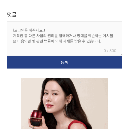
댓글
0 / 300