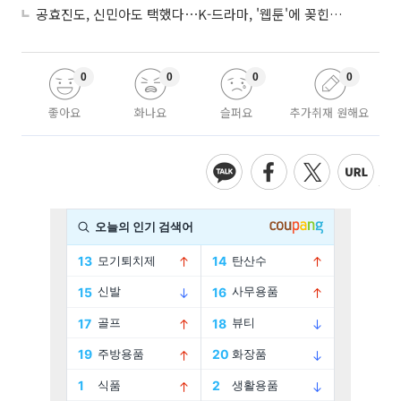
공효진도, 신민아도 택했다⋯K-드라마, '웹툰'에 꽂힌 이유
0
0
0
0
좋아요
화나요
슬퍼요
추가취재 원해요