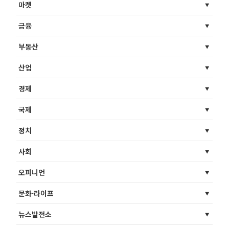
마켓
금융
부동산
산업
경제
국제
정치
사회
오피니언
문화·라이프
뉴스발전소