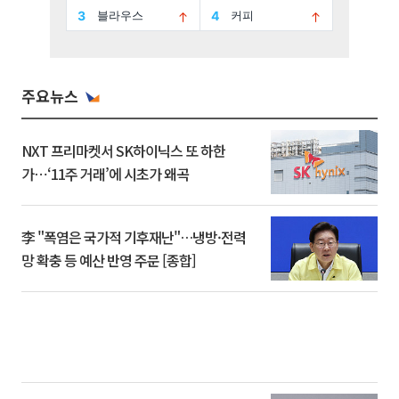
주요뉴스
NXT 프리마켓서 SK하이닉스 또 하한
가⋯‘11주 거래’에 시초가 왜곡
李 "폭염은 국가적 기후재난"…냉방·전력
망 확충 등 예산 반영 주문 [종합]