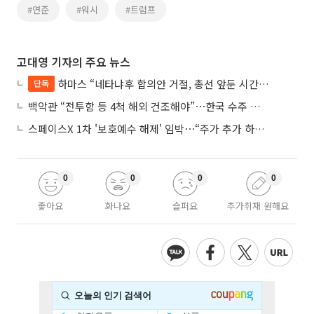
#연준
#워시
#트럼프
고대영 기자의 주요 뉴스
하마스 “네타냐후 합의안 거절, 총선 앞둔 시간 끌기”
단독
백악관 “전투함 등 4척 해외 건조해야”⋯한국 수주 기대
스페이스X 1차 '보호예수 해제' 임박⋯“주가 추가 하락 가능성”
0
0
0
0
좋아요
화나요
슬퍼요
추가취재 원해요