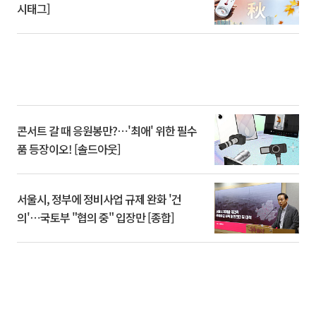
시태그]
콘서트 갈 때 응원봉만?⋯'최애' 위한 필수
품 등장이오! [솔드아웃]
서울시, 정부에 정비사업 규제 완화 '건
의'⋯국토부 "협의 중" 입장만 [종합]