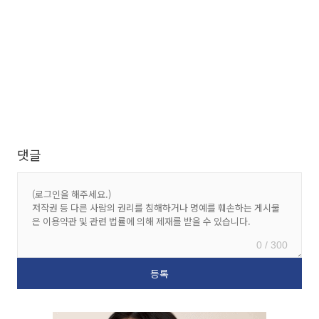
댓글
0 / 300