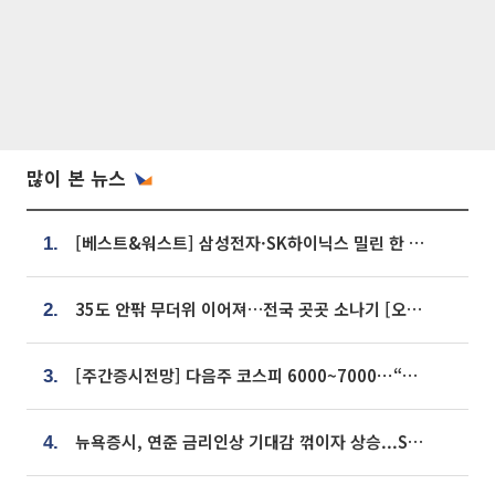
많이 본 뉴스
[베스트&워스트] 삼성전자·SK하이닉스 밀린 한 주…상상인증권은 85% 급등
1.
35도 안팎 무더위 이어져…전국 곳곳 소나기 [오늘 날씨]
2.
[주간증시전망] 다음주 코스피 6000~7000⋯“外人 수급은 정책이 변수”
3.
뉴욕증시, 연준 금리인상 기대감 꺾이자 상승...S&P500 사상 최고치 [종합]
4.