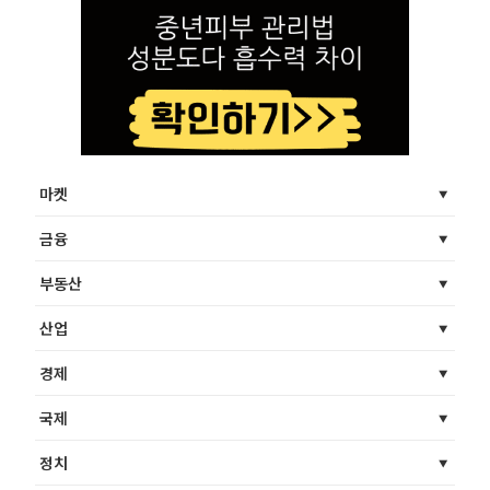
마켓
금융
부동산
산업
경제
국제
정치