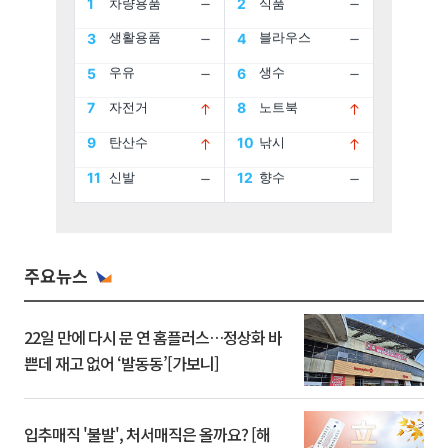
주요뉴스
22일 만에 다시 문 연 홈플러스…정상화 바
쁜데 재고 없어 ‘발동동’[가보니]
입추매직 '불발', 처서매직은 올까요? [해