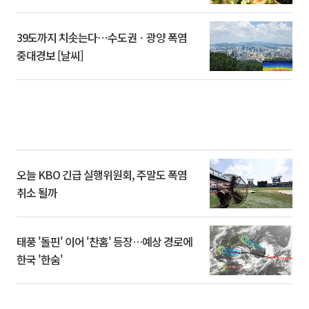
39도까지 치솟는다⋯수도권ㆍ광양 폭염
중대경보 [날씨]
오늘 KBO 긴급 실행위원회, 주말도 폭염
취소 될까
태풍 '돌핀' 이어 '찬홈' 등장…예상 경로에
한국 '한숨'