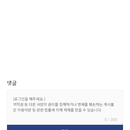
댓글
0 / 300