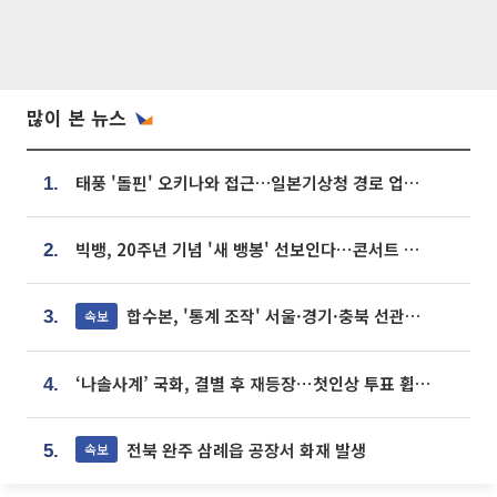
많이 본 뉴스
태풍 '돌핀' 오키나와 접근…일본기상청 경로 업데이트
1.
빅뱅, 20주년 기념 '새 뱅봉' 선보인다⋯콘서트 앞두고 팝업 개최
2.
합수본, '통계 조작' 서울·경기·충북 선관위 등 추가 압수수색
속보
3.
‘나솔사계’ 국화, 결별 후 재등장⋯첫인상 투표 휩쓸고 ‘인기녀’ 등극
4.
전북 완주 삼례읍 공장서 화재 발생
속보
5.