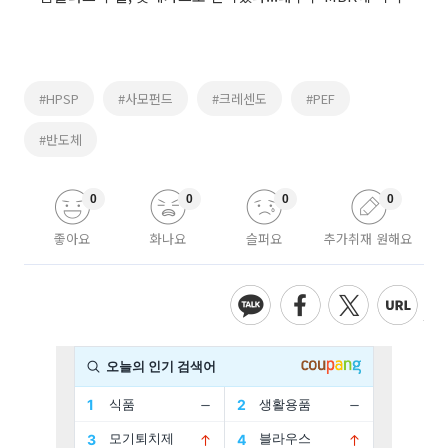
#HPSP
#사모펀드
#크레센도
#PEF
#반도체
0
0
0
0
좋아요
화나요
슬퍼요
추가취재 원해요