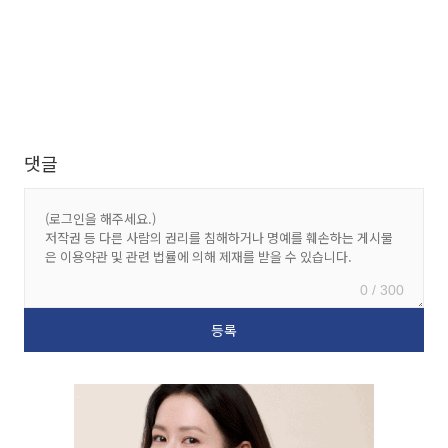
댓글
0 / 300