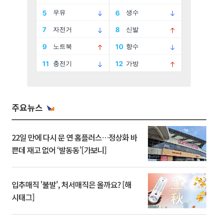
주요뉴스
22일 만에 다시 문 연 홈플러스…정상화 바
쁜데 재고 없어 ‘발동동’[가보니]
입추매직 '불발', 처서매직은 올까요? [해
시태그]