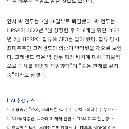
백을 메우는 역할도 맡을 것으로 보인다.
앞서 박 전무는 3월 26일부로 퇴임했다. 박 전무는
HPSP가 2022년 7월 상장한 후 약 6개월 뒤인 2023
년 2월 HPSP에 합류해 CFO를 맡아 왔다. 합류 당시
최대주주인 크레센도의 의중이 반영됐을 것으로 보인
다. 크레센도 측은 박 전무 퇴임 배경에 대해 "자발적
으로 퇴사를 희망해 퇴임했다"며 "좋은 관계를 유지
중"이라고 말했다.
AI 추천 뉴스
키움증권 "쏘카, 크래프톤 3대주주 유치…최대주주 우호지분 50% 상회"
NH투자증권, 각자대표 체제 전환… "IMA 이후 전문성·책임경영 강화"
홈플러스 부실, 롯데카드로 전이됐나...대주주 MBK에 이목