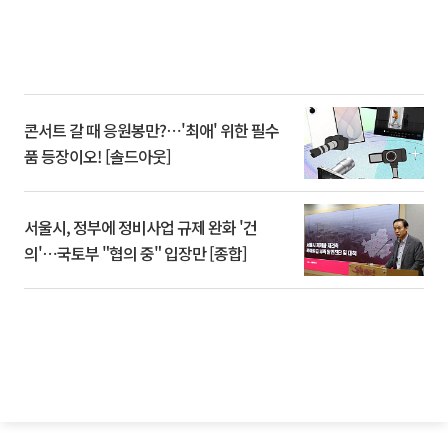
콘서트 갈 때 응원봉만?⋯'최애' 위한 필수
품 등장이오! [솔드아웃]
서울시, 정부에 정비사업 규제 완화 '건
의'⋯국토부 "협의 중" 입장만 [종합]