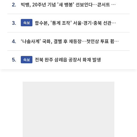
빅뱅, 20주년 기념 '새 뱅봉' 선보인다⋯콘서트 앞두고 팝업 개최
2.
합수본, '통계 조작' 서울·경기·충북 선관위 등 추가 압수수색
속보
3.
‘나솔사계’ 국화, 결별 후 재등장⋯첫인상 투표 휩쓸고 ‘인기녀’ 등극
4.
전북 완주 삼례읍 공장서 화재 발생
속보
5.