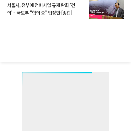
서울시, 정부에 정비사업 규제 완화 '건
의'⋯국토부 "협의 중" 입장만 [종합]