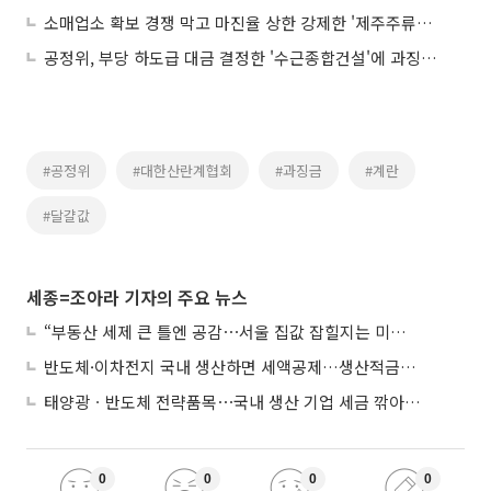
소매업소 확보 경쟁 막고 마진율 상한 강제한 '제주주류협회'…과징금 2.5억 부과
공정위, 부당 하도급 대금 결정한 '수근종합건설'에 과징금 4200만원
#공정위
#대한산란계협회
#과징금
#계란
#달걀값
세종=조아라 기자의 주요 뉴스
“부동산 세제 큰 틀엔 공감⋯서울 집값 잡힐지는 미지수”
반도체·이차전지 국내 생산하면 세액공제…생산적금융 ISA 신설
태양광ㆍ반도체 전략품목⋯국내 생산 기업 세금 깎아준다
0
0
0
0