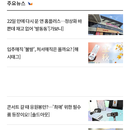
주요뉴스
22일 만에 다시 문 연 홈플러스…정상화 바
쁜데 재고 없어 ‘발동동’[가보니]
입추매직 '불발', 처서매직은 올까요? [해
시태그]
콘서트 갈 때 응원봉만?⋯'최애' 위한 필수
품 등장이오! [솔드아웃]