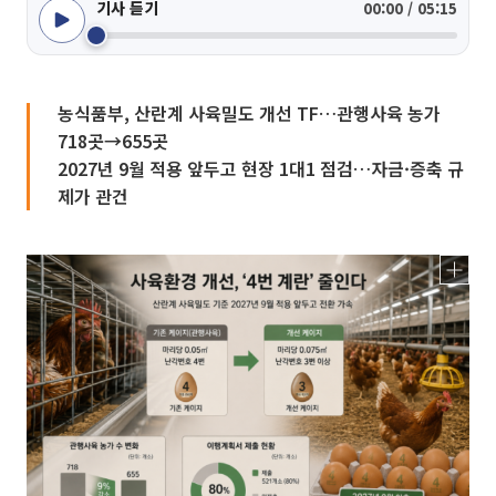
기사 듣기
00:00 / 05:15
농식품부, 산란계 사육밀도 개선 TF…관행사육 농가
718곳→655곳
2027년 9월 적용 앞두고 현장 1대1 점검…자금·증축 규
제가 관건