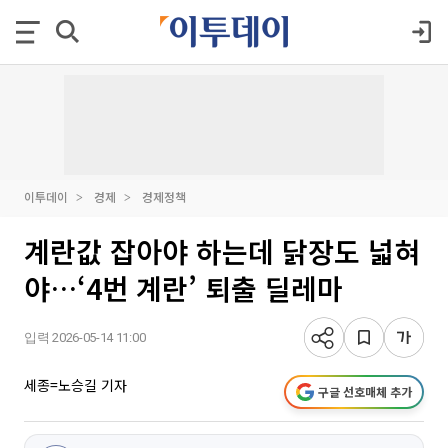
이투데이
경제
경제정책
계란값 잡아야 하는데 닭장도 넓혀
야…‘4번 계란’ 퇴출 딜레마
입력 2026-05-14 11:00
세종=노승길 기자
구글 선호매체 추가