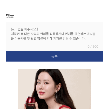
댓글
0 / 300