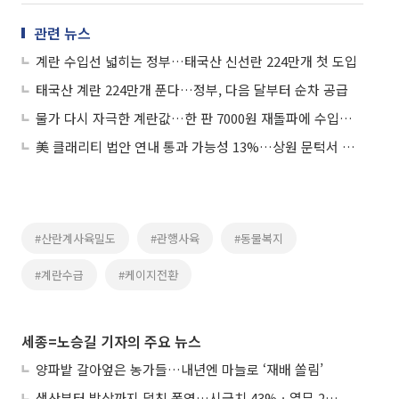
관련 뉴스
계란 수입선 넓히는 정부…태국산 신선란 224만개 첫 도입
태국산 계란 224만개 푼다…정부, 다음 달부터 순차 공급
물가 다시 자극한 계란값…한 판 7000원 재돌파에 수입란도 ‘역부족’
美 클래리티 법안 연내 통과 가능성 13%…상원 문턱서 제동
#산란계사육밀도
#관행사육
#동물복지
#계란수급
#케이지전환
세종=노승길 기자의 주요 뉴스
양파밭 갈아엎은 농가들…내년엔 마늘로 ‘재배 쏠림’
생산부터 밥상까지 덮친 폭염…시금치 43%ㆍ열무 28% 급등