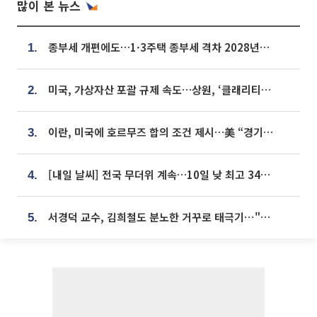
많이 본 뉴스
종부세 개편에도…1·3주택 종부세 격차 2028년부터 확대
1.
미국, 가상자산 포괄 규제 속도…상원, ‘클래리티법’ 9월 절차투표 추진
2.
이란, 미국에 호르무즈 합의 조건 제시…美 “경기 아직 안 끝나” [종합]
3.
[내일 날씨] 전국 무더위 계속…10일 낮 최고 34도 육박
4.
서경덕 교수, 김희철도 분노한 거꾸로 태극기⋯"엉터리는 아냐, 아쉬울 뿐"
5.