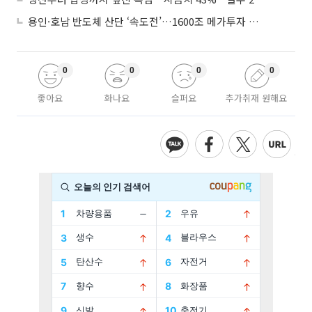
용인·호남 반도체 산단 ‘속도전’…1600조 메가투자 이행 총력
0
0
0
0
좋아요
화나요
슬퍼요
추가취재 원해요