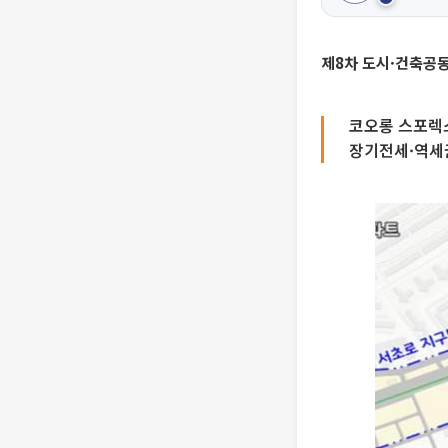
제8차 도시·건축공
코오롱 스포렉
장기전세·역세