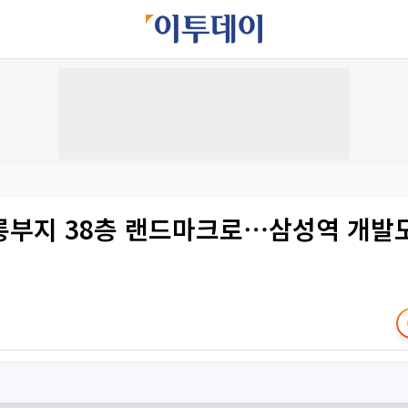
롱부지 38층 랜드마크로⋯삼성역 개발