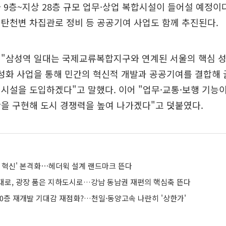
 9층~지상 28층 규모 업무·상업 복합시설이 들어설 예정이
탄천변 차집관로 정비 등 공공기여 사업도 함께 추진된다.
 "삼성역 일대는 국제교류복합지구와 연계된 서울의 핵심 
성화 사업을 통해 민간의 혁신적 개발과 공공기여를 결합해 
시설을 도입하겠다"고 말했다. 이어 "업무·교통·보행 기능
을 구현해 도시 경쟁력을 높여 나가겠다"고 덧붙였다.
시 혁신' 본격화⋯헤더윅 설계 랜드마크 뜬다
대로, 광장 품은 지하도시로…강남 동남권 재편의 핵심축 뜬다
0층 재개발 기대감 재점화?…천일·동양고속 나란히 '상한가'