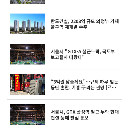
반도건설, 2203억 규모 의정부 가재
울구역 재개발 수주
서울시 "GTX-A 철근누락, 국토부
보고절차 따랐다"
“3억원 낮출게요”⋯규제 하루 앞둔
동탄 혼란, 기흥·구리는 관망 [르포]
[6.30 대책]
서울시, GTX 삼성역 철근 누락 현대
건설 등에 벌점 통보