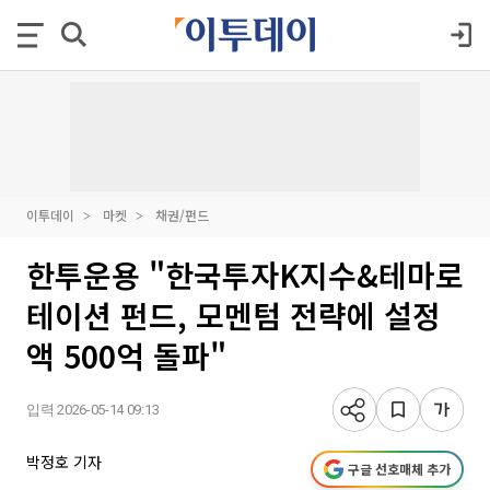
이투데이
마켓
채권/펀드
한투운용 "한국투자K지수&테마로
테이션 펀드, 모멘텀 전략에 설정
액 500억 돌파"
입력 2026-05-14 09:13
박정호 기자
구글 선호매체 추가