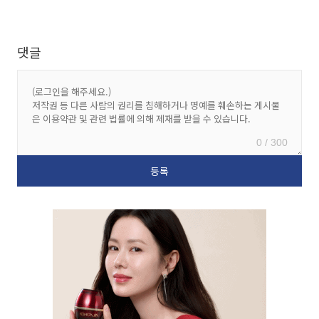
댓글
0 / 300