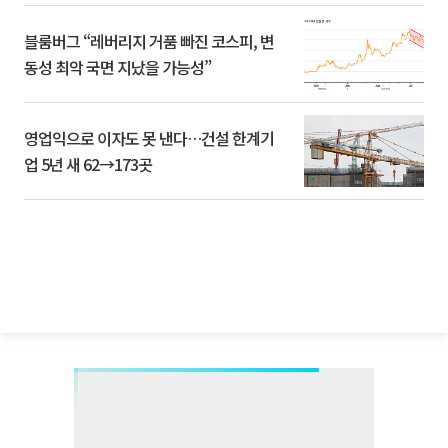
블룸버그 “레버리지 거품 빠진 코스피, 변
동성 최악 국면 지났을 가능성”
영업익으로 이자도 못 낸다…건설 한계기
업 5년 새 62→173곳