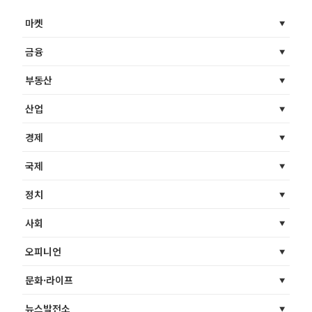
마켓
금융
부동산
산업
경제
국제
정치
사회
오피니언
문화·라이프
뉴스발전소