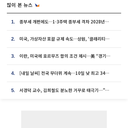
많이 본 뉴스
종부세 개편에도…1·3주택 종부세 격차 2028년부터 확대
1.
미국, 가상자산 포괄 규제 속도…상원, ‘클래리티법’ 9월 절차투표 추진
2.
이란, 미국에 호르무즈 합의 조건 제시…美 “경기 아직 안 끝나” [종합]
3.
[내일 날씨] 전국 무더위 계속…10일 낮 최고 34도 육박
4.
서경덕 교수, 김희철도 분노한 거꾸로 태극기⋯"엉터리는 아냐, 아쉬울 뿐"
5.