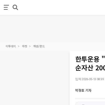
이투데이
마켓
채권/펀드
한투운용 "
순자산 20
입력 2026-05-13 08:39
박정호 기자