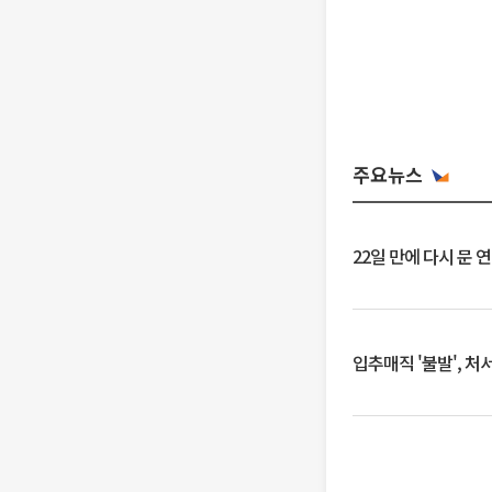
주요뉴스
22일 만에 다시 문 
입추매직 '불발', 처