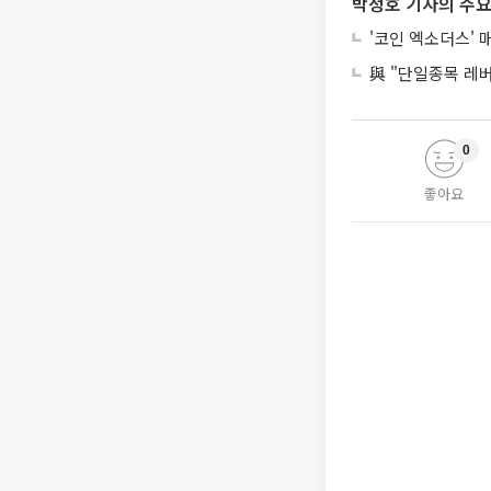
박정호 기자의 주요
'코인 엑소더스' 
與 "단일종목 레
0
좋아요