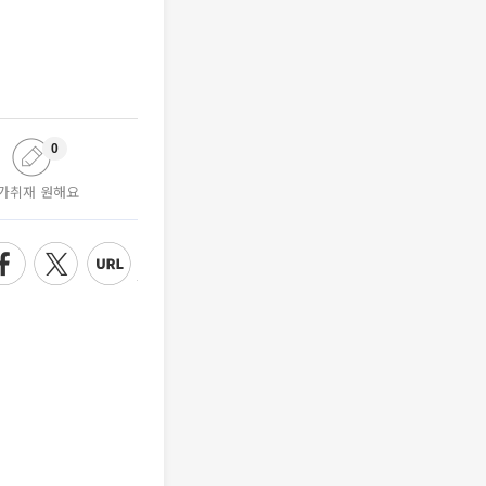
0
가취재 원해요