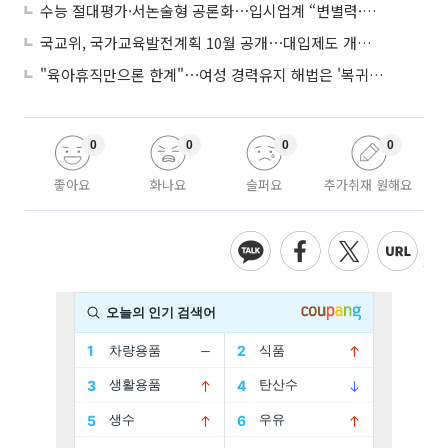
수능 절대평가·서논술형 공론화⋯입시업계 “변별력·사교육 대책 먼저”
국교위, 국가교육발전계획 10월 공개⋯대입제도 개편 공론화 추진
"육아휴직만으론 한계"⋯여성 경력유지 해법은 '복귀 후 유연근무’
0
0
0
0
좋아요
화나요
슬퍼요
추가취재 원해요