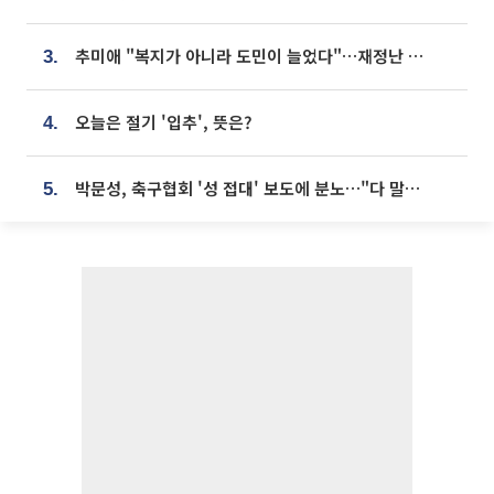
추미애 "복지가 아니라 도민이 늘었다"…재정난 책임론 정면돌파
3.
오늘은 절기 '입추', 뜻은?
4.
박문성, 축구협회 '성 접대' 보도에 분노…"다 말아먹으려고 작정했나"
5.