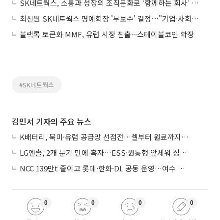
SK네트웍스, 소통과 성장의 조직문화로 ‘함께하는 회사’ 실현
최신원 SK네트웍스 명예회장 '무보수' 결정⋯"기업·사회 위해 봉사"
블랙록 토큰화 MMF, 유럽 시장 진출∙∙∙스테이블코인 확장
#SK네트웍스
김민서 기자의 주요 뉴스
K배터리, 북미·유럽 공급망 선점전…셀부터 원료까지 현지화
LG엔솔, 2개 분기 만에 흑자…ESS·원통형 앞세워 성장 가속
NCC 139만t 줄이고 롯데·한화·DL 공동 운영…여수 1호 본궤도
0
0
0
0