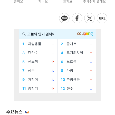
좋아요
화나요
슬퍼요
추가취재 원해요
주요뉴스