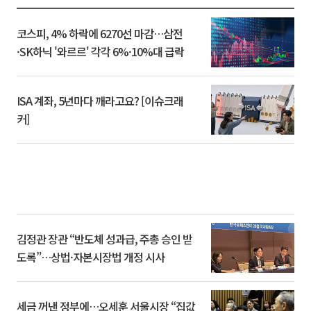
코스피, 4% 하락에 6270선 마감…삼전
·SK하닉 '와르르' 각각 6%·10%대 급락
ISA 계좌, 5년마다 깨라고요? [이슈크래
커]
김정관 장관 “반도체 성과급, 주총 승인 받
도록”…상법·자본시장법 개정 시사
세금 꺼낸 정부에…오세훈 서울시장 “집값