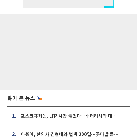
많이 본 뉴스
포스코퓨처엠, LFP 시장 뚫었다…배터리사와 대규모 장기 공급 합의
1.
아옳이, 한의사 김형배와 벌써 200일⋯꽃다발 들고 "프러포즈 아냐"
2.