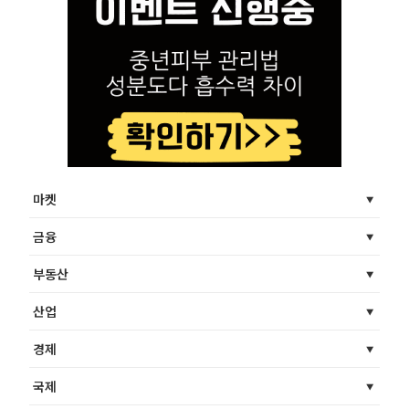
마켓
금융
부동산
산업
경제
국제