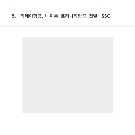
티웨이항공, 새 이름 '트리니티항공' 첫발…SSC 전략 본격화
5.