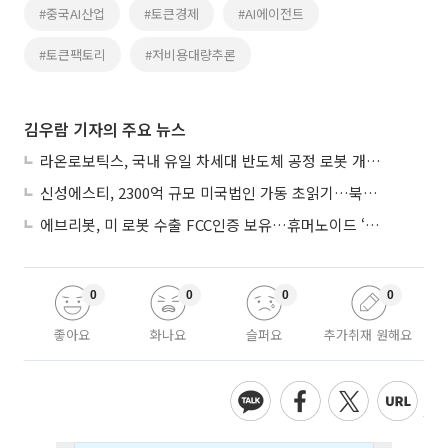
#중국AI산업
#토큰경제
#AI에이전트
#토큰팩토리
#저비용대량추론
김우람 기자의 주요 뉴스
라온로보틱스, 국내 유일 차세대 반도체 공정 로봇 개발 ‘고객사 테스트 진행’
신성에스티, 2300억 규모 미국법인 가동 초읽기…북미 ESS 공략 본격화
에브리봇, 미 로봇 수출 FCC인증 보유…휴머노이드 ‘AI 두뇌’ 탑재 속도
0
0
0
0
좋아요
화나요
슬퍼요
추가취재 원해요