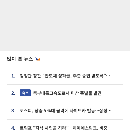
많이 본 뉴스
김정관 장관 “반도체 성과급, 주총 승인 받도록”…상법·자본시장법 개정 시사
1.
중부내륙고속도로서 미상 폭발물 발견
속보
2.
코스피, 장중 5%대 급락에 사이드카 발동…삼성·SK 동반 폭락
3.
트럼프 “자석 사업을 하라”…제이에스링크, 비중국 영구자석 공급망 구축 속도
4.