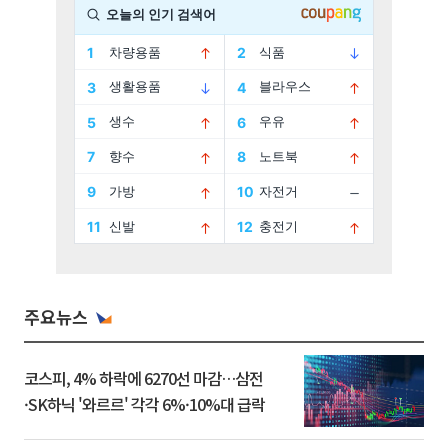
주요뉴스
코스피, 4% 하락에 6270선 마감…삼전
·SK하닉 '와르르' 각각 6%·10%대 급락