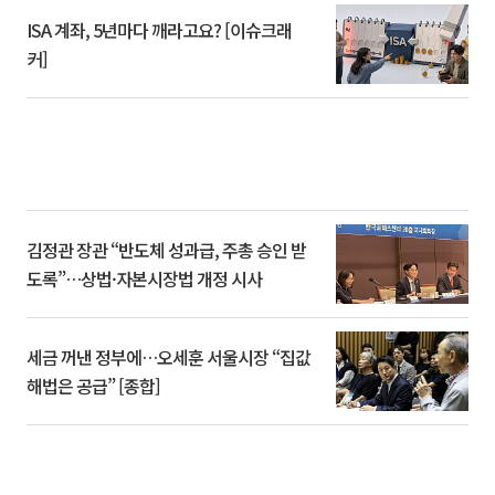
ISA 계좌, 5년마다 깨라고요? [이슈크래
커]
김정관 장관 “반도체 성과급, 주총 승인 받
도록”…상법·자본시장법 개정 시사
세금 꺼낸 정부에…오세훈 서울시장 “집값
해법은 공급” [종합]