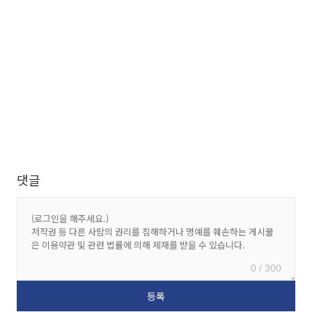
댓글
0 / 300