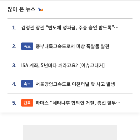
많이 본 뉴스
김정관 장관 “반도체 성과급, 주총 승인 받도록”…상법·자본시장법 개정 시사
1.
중부내륙고속도로서 미상 폭발물 발견
속보
2.
ISA 계좌, 5년마다 깨라고요? [이슈크래커]
3.
서울양양고속도로 이천터널 앞 사고 발생
속보
4.
하마스 “네타냐후 합의안 거절, 총선 앞두고 시간 끌기”
단독
5.