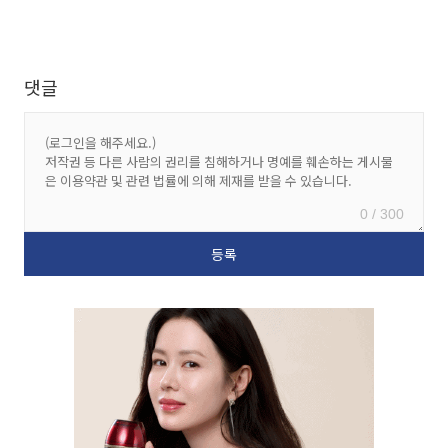
댓글
0 / 300