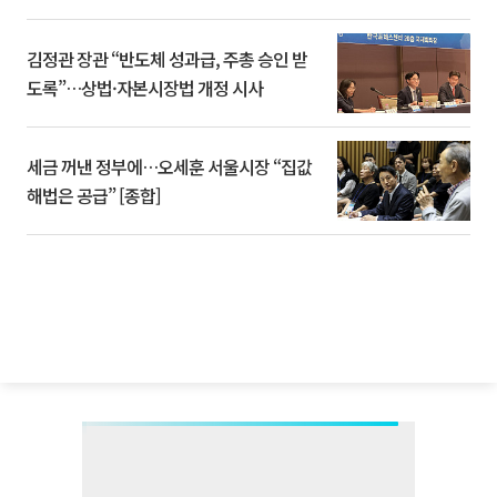
김정관 장관 “반도체 성과급, 주총 승인 받
도록”…상법·자본시장법 개정 시사
세금 꺼낸 정부에…오세훈 서울시장 “집값
해법은 공급” [종합]