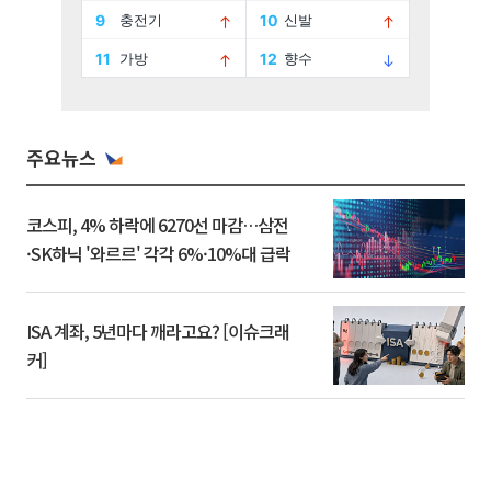
주요뉴스
코스피, 4% 하락에 6270선 마감…삼전
·SK하닉 '와르르' 각각 6%·10%대 급락
ISA 계좌, 5년마다 깨라고요? [이슈크래
커]