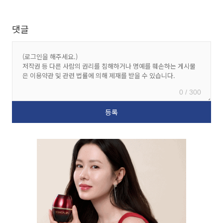
댓글
0 / 300