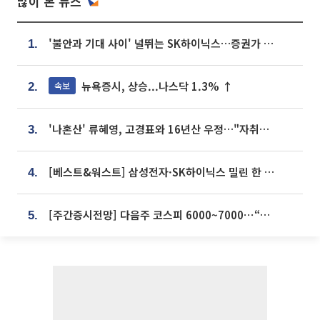
많이 본 뉴스
'불안과 기대 사이' 널뛰는 SK하이닉스…증권가 "HBM4·LTA 기반 펀터멘털 견고"
1.
뉴욕증시, 상승...나스닥 1.3% ↑
속보
2.
'나혼산' 류혜영, 고경표와 16년산 우정…"자취방서 부모님과 마주쳐"
3.
[베스트&워스트] 삼성전자·SK하이닉스 밀린 한 주…상상인증권은 85% 급등
4.
[주간증시전망] 다음주 코스피 6000~7000⋯“外人 수급은 정책이 변수”
5.