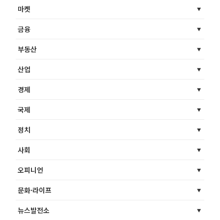
마켓
금융
부동산
산업
경제
국제
정치
사회
오피니언
문화·라이프
뉴스발전소