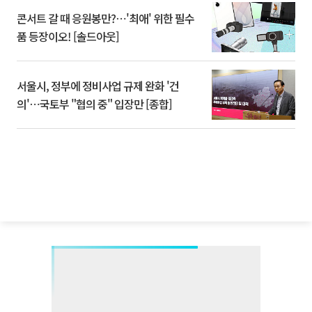
콘서트 갈 때 응원봉만?⋯'최애' 위한 필수
품 등장이오! [솔드아웃]
서울시, 정부에 정비사업 규제 완화 '건
의'⋯국토부 "협의 중" 입장만 [종합]