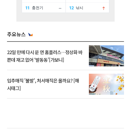
주요뉴스
22일 만에 다시 문 연 홈플러스…정상화 바
쁜데 재고 없어 ‘발동동’[가보니]
입추매직 '불발', 처서매직은 올까요? [해
시태그]