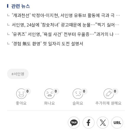
관련 뉴스
'개과천선' 박정아-이지현, 서인영 유튜브 활동에 극과 극 반응⋯"가슴 아팠다"
서인영, 24살에 '참숯처녀' 광고때문에 눈물⋯"찍기 싫어서 울었다"
'유퀴즈' 서인영, '욕설 사건' 전부터 우울증⋯"과거의 나 너무 싫어"
‘경험 無도 환영’ 첫 일자리 도전 설명서
#서인영
0
0
0
0
좋아요
화나요
슬퍼요
추가취재 원해요