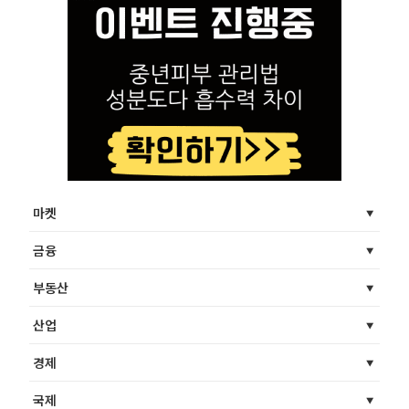
마켓
금융
부동산
산업
경제
국제