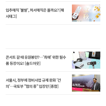
입추매직 '불발', 처서매직은 올까요? [해
시태그]
콘서트 갈 때 응원봉만?⋯'최애' 위한 필수
품 등장이오! [솔드아웃]
서울시, 정부에 정비사업 규제 완화 '건
의'⋯국토부 "협의 중" 입장만 [종합]