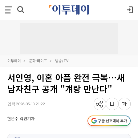
이투데이
문화·라이프
방송/TV
서인영, 이혼 아픔 완전 극복⋯새
남자친구 공개 "걔랑 만난다"
입력 2026-05-13 21:22
한은수 객원기자
구글 선호매체 추가