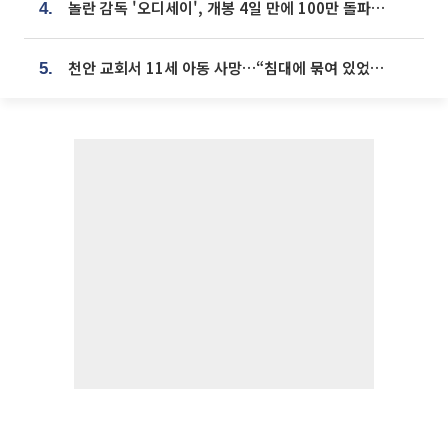
놀란 감독 '오디세이', 개봉 4일 만에 100만 돌파⋯'왕사남' 보다 빠르다
4.
천안 교회서 11세 아동 사망…“침대에 묶여 있었다” 진술 확보
5.