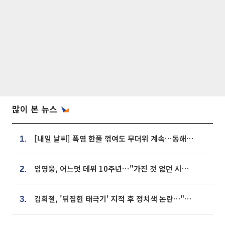
많이 본 뉴스
[내일 날씨] 폭염 한풀 꺾여도 무더위 계속⋯동해안 이틀 연속 비
1.
임영웅, 어느덧 데뷔 10주년⋯"가진 것 없던 시절, 내 앞엔 20명의 팬뿐"
2.
김희철, '뒤집힌 태극기' 지적 후 정치색 논란…"좌우 떠나 우리나라 국기"
3.