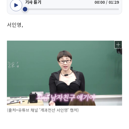
기사 듣기
00:00 / 01:29
서인영,
(출처=유튜브 채널 '개과천선 서인영' 캡처)