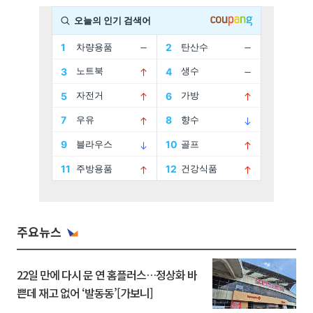
주요뉴스
22일 만에 다시 문 연 홈플러스…정상화 바
쁜데 재고 없어 ‘발동동’[가보니]