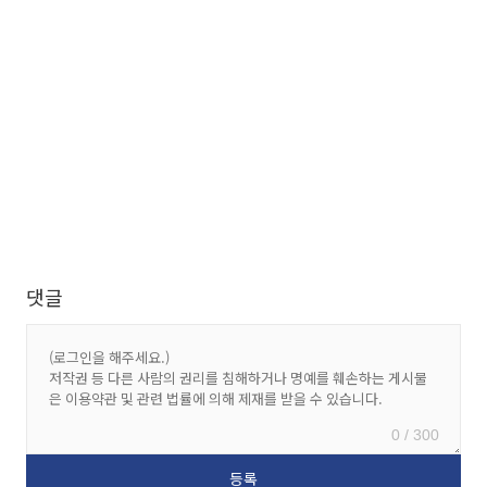
댓글
0 / 300