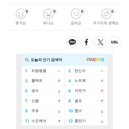
0
0
0
0
좋아요
화나요
슬퍼요
추가취재 원해요