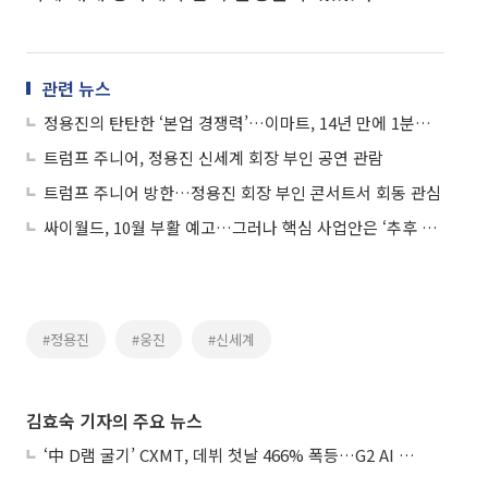
관련 뉴스
정용진의 탄탄한 ‘본업 경쟁력’…이마트, 14년 만에 1분기 영업익 역대 최대 견인
트럼프 주니어, 정용진 신세계 회장 부인 공연 관람
트럼프 주니어 방한…정용진 회장 부인 콘서트서 회동 관심
싸이월드, 10월 부활 예고…그러나 핵심 사업안은 ‘추후 공개’
#정용진
#웅진
#신세계
김효숙 기자의 주요 뉴스
‘中 D램 굴기’ CXMT, 데뷔 첫날 466% 폭등…G2 AI 패권 ‘쩐의 전쟁’