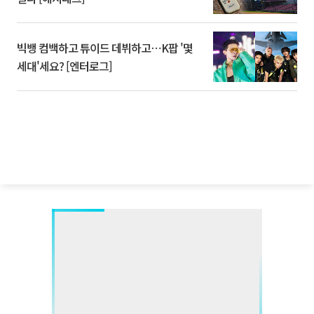
빅뱅 컴백하고 튜이드 데뷔하고⋯K팝 '몇
세대'세요? [엔터로그]