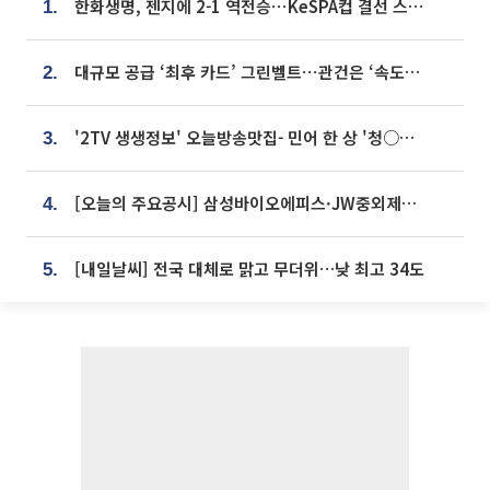
한화생명, 젠지에 2-1 역전승⋯KeSPA컵 결선 스테이지 2 직행
1.
대규모 공급 ‘최후 카드’ 그린벨트⋯관건은 ‘속도’ [주택공급 승부수의 조건]
2.
'2TV 생생정보' 오늘방송맛집- 민어 한 상 '청○○○' vs 전복 한 상 '명○'
3.
[오늘의 주요공시] 삼성바이오에피스·JW중외제약·한미반도체·SK바이오사이언스 등
4.
[내일날씨] 전국 대체로 맑고 무더위…낮 최고 34도
5.