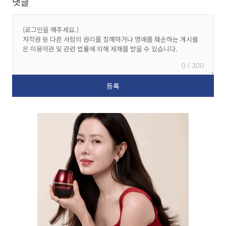
댓글
0 / 300