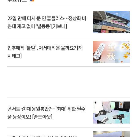
22일 만에 다시 문 연 홈플러스…정상화 바
쁜데 재고 없어 ‘발동동’[가보니]
입추매직 '불발', 처서매직은 올까요? [해
시태그]
콘서트 갈 때 응원봉만?⋯'최애' 위한 필수
품 등장이오! [솔드아웃]