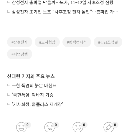
삼성전자 총파업 막을까⋯노사, 11~12일 사후조정 진행
삼성전자 초기업 노조 “사후조정 절차 돌입”…총파업 가능성도 여전
#삼성전자
#노사협상
#평택캠퍼스
#긴급조정권
#파업강행
신태현 기자의 주요 뉴스
극한 폭염의 붉은 마침표
'극한폭염' 막바지 기승
'기사회생, 홈플러스 재개장'
0
0
0
0