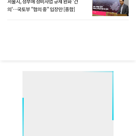
서울시, 정부에 정비사업 규제 완화 '건
의'⋯국토부 "협의 중" 입장만 [종합]