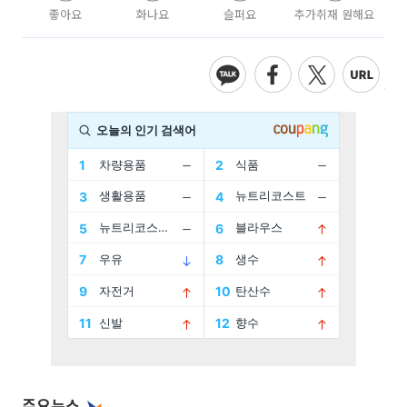
좋아요
화나요
슬퍼요
추가취재 원해요
주요뉴스