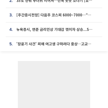
35도 안팎 무더위 이어져…전국 곳곳 소나기 [오늘 날씨]
2.
[주간증시전망] 다음주 코스피 6000~7000⋯“外人 수급은 정책이 변수”
3.
뉴욕증시, 연준 금리인상 기대감 꺾이자 상승...S&P500 사상 최고치 [종합]
4.
'장윤기 사건' 피해 여고생 구하려다 중상…고교생 의상자 지정
5.