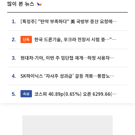
많이 본 뉴스
[특징주] “탄약 부족하다“ 美 국방부 증산 요청에⋯국내 방산주 급등세
1.
한국 드론기술, 우크라 전장서 시험 중…“스타트업 여러 곳 참여”
단독
2.
현대차·기아, 이번 주 임단협 재개…하청 사용자성 재심도 ‘변수’
3.
SK하이닉스 ‘자사주 성과급’ 갈등 격화…통합노조 출범 움직임
4.
코스피 40.89p(0.65%) 오른 6299.66(마감)
속보
5.