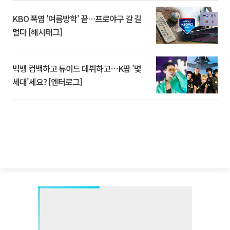
KBO 폭염 '여름방학' 끝…프로야구 갈 길
멀다 [해시태그]
빅뱅 컴백하고 튜이드 데뷔하고⋯K팝 '몇
세대'세요? [엔터로그]