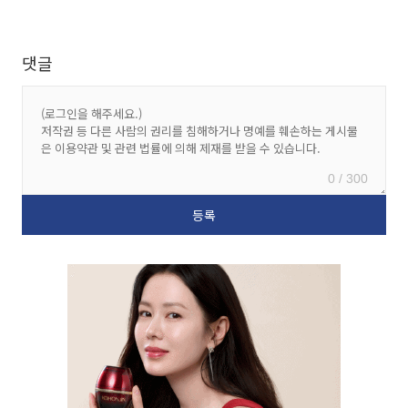
댓글
0 / 300