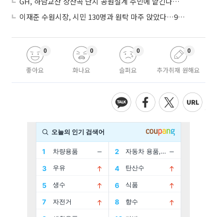
GH, 하남교산 상산곡 단지 공원설계 주민에 맡긴다…5만㎡ 녹지
이재준 수원시장, 시민 130명과 원탁 마주 앉았다…9월 비전선포 마지막 관문
0
0
0
0
좋아요
화나요
슬퍼요
추가취재 원해요