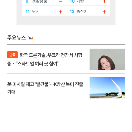
주요뉴스
한국 드론기술, 우크라 전장서 시험
단독
중…“스타트업 여러 곳 참여”
美 미사일 재고 ‘빨간불’…K방산 북미 진출
기대