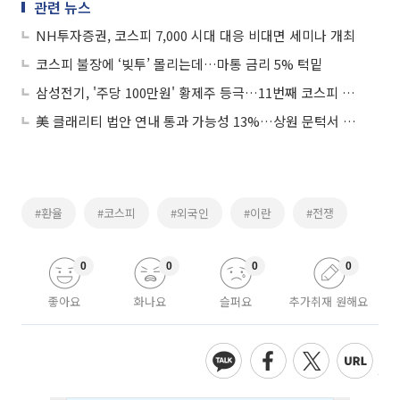
관련 뉴스
NH투자증권, 코스피 7,000 시대 대응 비대면 세미나 개최
코스피 불장에 ‘빚투’ 몰리는데…마통 금리 5% 턱밑
삼성전기, '주당 100만원' 황제주 등극…11번째 코스피 황제주로
美 클래리티 법안 연내 통과 가능성 13%…상원 문턱서 제동
#환율
#코스피
#외국인
#이란
#전쟁
0
0
0
0
좋아요
화나요
슬퍼요
추가취재 원해요