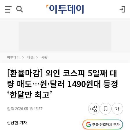
이투데이
마켓
시황
[환율마감] 외인 코스피 5일째 대
량 매도…원·달러 1490원대 등정
‘한달만 최고’
입력 2026-05-13 15:57
김남현 기자
구글 선호매체 추가