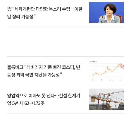
與 “세제개편안 다양한 목소리 수렴…이달
말 정리 가능성”
블룸버그 “레버리지 거품 빠진 코스피, 변
동성 최악 국면 지났을 가능성”
영업익으로 이자도 못 낸다…건설 한계기
업 5년 새 62→173곳