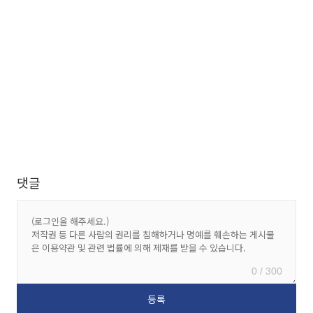
댓글
0 / 300