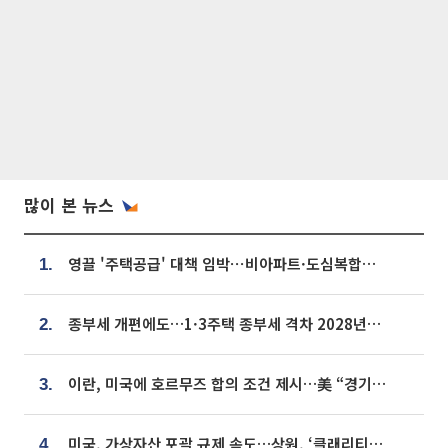
많이 본 뉴스
영끌 '주택공급' 대책 임박⋯비아파트·도심복합까지 총동원
1.
종부세 개편에도…1·3주택 종부세 격차 2028년부터 확대
2.
이란, 미국에 호르무즈 합의 조건 제시…美 “경기 아직 안 끝나” [종합]
3.
미국, 가상자산 포괄 규제 속도…상원, ‘클래리티법’ 9월 절차투표 추진
4.