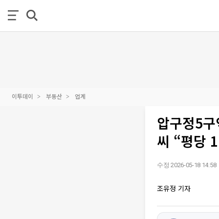
이투데이
부동산
업계
압구정5구
씨 “평당 
수정 2026-05-18 14:58
조유정 기자