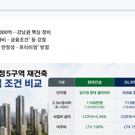
000억⋯강남권 핵심 정비
사비ㆍ금융조건’ 등 강점
업 안정성ㆍ프리미엄’ 방점