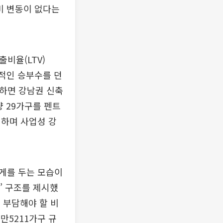
비 변동이 없다는
비율(LTV)
격적인 승부수를 던
려하면 강남권 신축
 29가구를 펜트
시하며 사업성 강
게를 두는 모습이
’ 구조를 제시했
로 부담해야 할 비
만5211가구 규