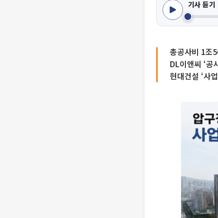
기사 듣기
총공사비 1조5
DL이앤씨 ‘공
현대건설 ‘사