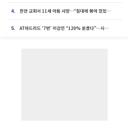
천안 교회서 11세 아동 사망…“침대에 묶여 있었다” 진술 확보
4.
AT마드리드 ‘7번’ 이강인 “120% 쏟겠다”⋯시메오네 감독 “필요한 선수”
5.