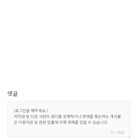
댓글
0 / 300