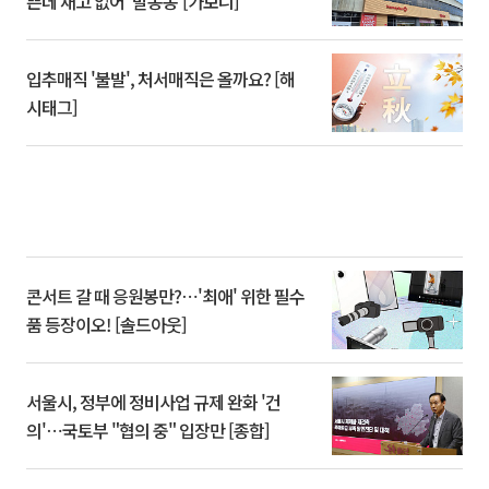
쁜데 재고 없어 ‘발동동’[가보니]
입추매직 '불발', 처서매직은 올까요? [해
시태그]
콘서트 갈 때 응원봉만?⋯'최애' 위한 필수
품 등장이오! [솔드아웃]
서울시, 정부에 정비사업 규제 완화 '건
의'⋯국토부 "협의 중" 입장만 [종합]