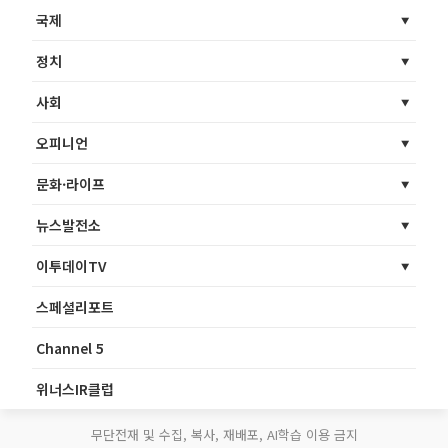
국제
정치
사회
오피니언
문화·라이프
뉴스발전소
이투데이TV
스페셜리포트
Channel 5
위너스IR클럽
무단전재 및 수집, 복사, 재배포, AI학습 이용 금지