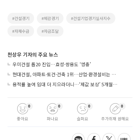
#건설경기
#체감경기
#건설기업경기실사지수
#자재수급
#자금조달
천상우 기자의 주요 뉴스
우미건설 톱20 진입…효성·쌍용도 ‘껑충’
현대건설, 아파트·토건·건축 1위…산업·환경설비는 삼성E&A
용적률 높여 임대 더 지으라더니…‘제값 보상’ 5개월째 국회에 발목
0
0
0
0
좋아요
화나요
슬퍼요
추가취재 원해요