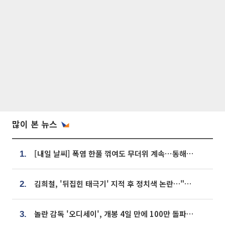
많이 본 뉴스
[내일 날씨] 폭염 한풀 꺾여도 무더위 계속⋯동해안 이틀 연속 비
1.
김희철, '뒤집힌 태극기' 지적 후 정치색 논란…"좌우 떠나 우리나라 국기"
2.
놀란 감독 '오디세이', 개봉 4일 만에 100만 돌파⋯'왕사남' 보다 빠르다
3.