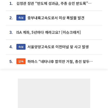
김정관 장관 “반도체 성과급, 주총 승인 받도록”…상법·자본시장법 개정 시사
1.
중부내륙고속도로서 미상 폭발물 발견
속보
2.
ISA 계좌, 5년마다 깨라고요? [이슈크래커]
3.
서울양양고속도로 이천터널 앞 사고 발생
속보
4.
하마스 “네타냐후 합의안 거절, 총선 앞두고 시간 끌기”
단독
5.