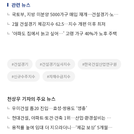
관련 뉴스
국토부, 지방 미분양 5000가구 매입 재개⋯건설경기·노동자 주거 ‘투트랙’ 지원
2월 건설경기 체감지수 62.5…지수 개편 이후 최저
‘아파도 집에서 늙고 싶어…’ 고령 가구 40%가 노후 주택
#건설경기
#건설경기실사지수
#한국건설산업연구원
#신규수주지수
#자재수급지수
천상우 기자의 주요 뉴스
우미건설 톱20 진입…효성·쌍용도 ‘껑충’
현대건설, 아파트·토건·건축 1위…산업·환경설비는 삼성E&A
용적률 높여 임대 더 지으라더니…‘제값 보상’ 5개월째 국회에 발목