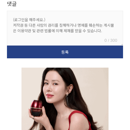
댓글
0 / 300