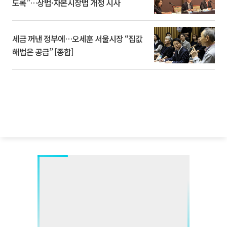
도록”…상법·자본시장법 개정 시사
세금 꺼낸 정부에…오세훈 서울시장 “집값
해법은 공급” [종합]