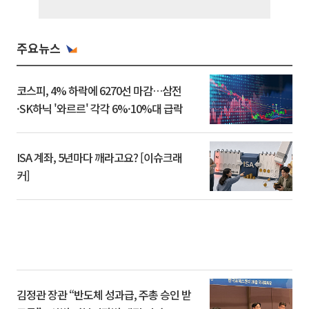
주요뉴스
코스피, 4% 하락에 6270선 마감…삼전
·SK하닉 '와르르' 각각 6%·10%대 급락
ISA 계좌, 5년마다 깨라고요? [이슈크래
커]
김정관 장관 “반도체 성과급, 주총 승인 받