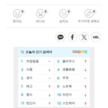
0
0
0
0
좋아요
화나요
슬퍼요
추가취재 원해요