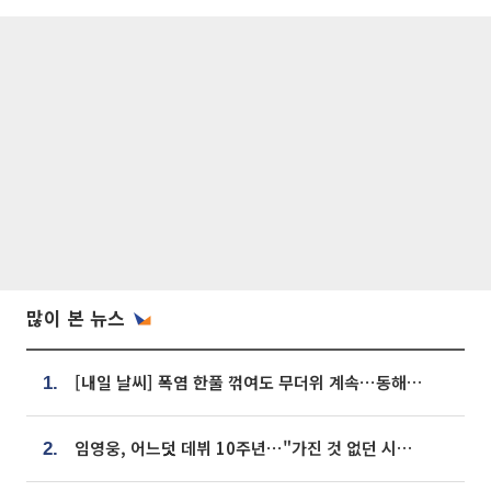
많이 본 뉴스
[내일 날씨] 폭염 한풀 꺾여도 무더위 계속⋯동해안 이틀 연속 비
1.
임영웅, 어느덧 데뷔 10주년⋯"가진 것 없던 시절, 내 앞엔 20명의 팬뿐"
2.