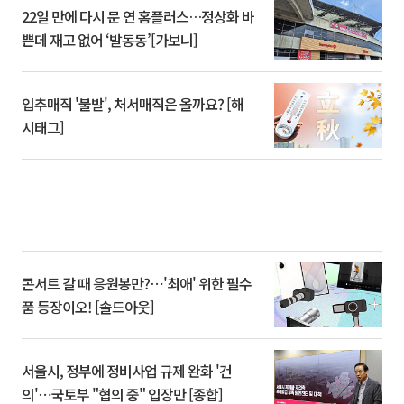
22일 만에 다시 문 연 홈플러스…정상화 바
쁜데 재고 없어 ‘발동동’[가보니]
입추매직 '불발', 처서매직은 올까요? [해
시태그]
콘서트 갈 때 응원봉만?⋯'최애' 위한 필수
품 등장이오! [솔드아웃]
서울시, 정부에 정비사업 규제 완화 '건
의'⋯국토부 "협의 중" 입장만 [종합]