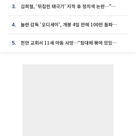
김희철, '뒤집힌 태극기' 지적 후 정치색 논란…"좌우 떠나 우리나라 국기"
3.
놀란 감독 '오디세이', 개봉 4일 만에 100만 돌파⋯'왕사남' 보다 빠르다
4.
천안 교회서 11세 아동 사망…“침대에 묶여 있었다” 진술 확보
5.