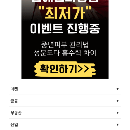
마켓
금융
부동산
산업