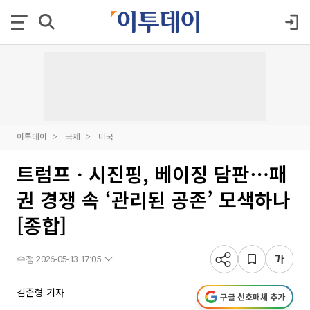
이투데이
국제
미국
트럼프ㆍ시진핑, 베이징 담판⋯패
권 경쟁 속 ‘관리된 공존’ 모색하나
[종합]
수정 2026-05-13 17:05
김준형 기자
구글 선호매체 추가