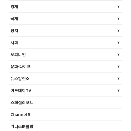
경제
국제
정치
사회
오피니언
문화·라이프
뉴스발전소
이투데이TV
스페셜리포트
Channel 5
위너스IR클럽