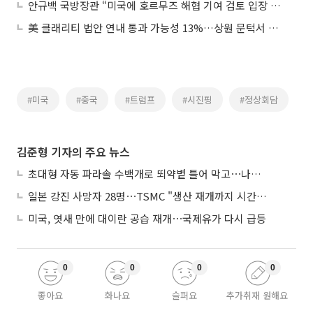
안규백 국방장관 “미국에 호르무즈 해협 기여 검토 입장 전달”
美 클래리티 법안 연내 통과 가능성 13%…상원 문턱서 제동
#미국
#중국
#트럼프
#시진핑
#정상회담
김준형 기자의 주요 뉴스
초대형 자동 파라솔 수백개로 뙤약볕 틀어 막고⋯나라별 폭염 생존법
일본 강진 사망자 28명⋯TSMC "생산 재개까지 시간 필요해"
미국, 엿새 만에 대이란 공습 재개⋯국제유가 다시 급등
0
0
0
0
좋아요
화나요
슬퍼요
추가취재 원해요