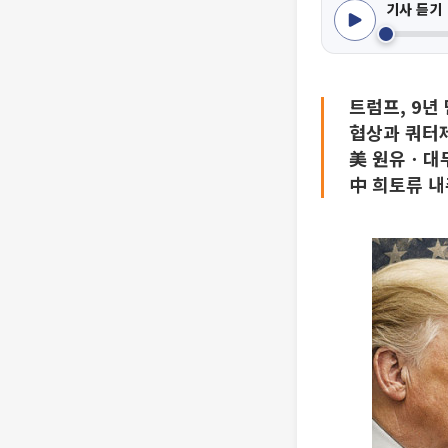
기사 듣기
트럼프, 9년
협상과 쿼터제
美 원유ㆍ대두
中 희토류 내