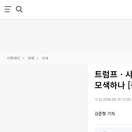
이투데이
국제
미국
트럼프ㆍ시진
모색하나 [
수정 2026-05-13 17:05
김준형 기자