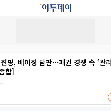
핑, 베이징 담판⋯패권 경쟁 속 ‘관리
종합]