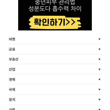
마켓
금융
부동산
산업
경제
국제
정치
사회