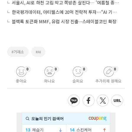
서울시, AI로 하천 고립 막고 쪽방촌 살핀다… '여름철 종합대책' 가동
한국평가데이터, 아티웰스에 20억 전략적 투자⋯“AI 기반 사업 고도화 추진”
블랙록 토큰화 MMF, 유럽 시장 진출∙∙∙스테이블코인 확장
#거래소
#AI
0
0
0
0
좋아요
화나요
슬퍼요
추가취재 원해요