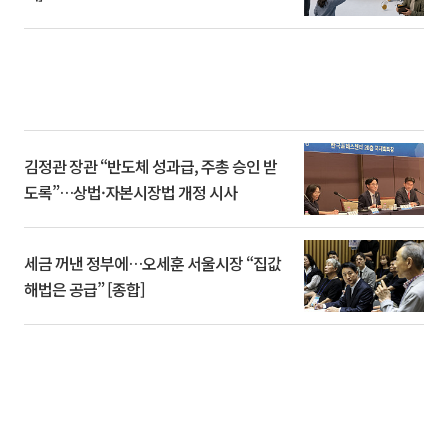
김정관 장관 “반도체 성과급, 주총 승인 받
도록”…상법·자본시장법 개정 시사
세금 꺼낸 정부에…오세훈 서울시장 “집값
해법은 공급” [종합]