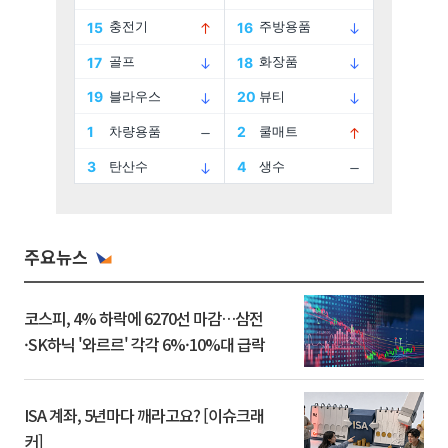
주요뉴스
코스피, 4% 하락에 6270선 마감…삼전
·SK하닉 '와르르' 각각 6%·10%대 급락
ISA 계좌, 5년마다 깨라고요? [이슈크래
커]