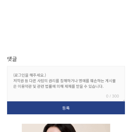
댓글
0 / 300