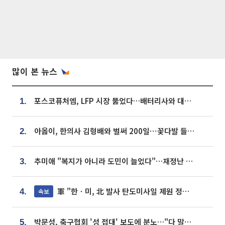
많이 본 뉴스
포스코퓨처엠, LFP 시장 뚫었다…배터리사와 대규모 장기 공급 합의
1.
아옳이, 한의사 김형배와 벌써 200일⋯꽃다발 들고 "프러포즈 아냐"
2.
추미애 "복지가 아니라 도민이 늘었다"…재정난 책임론 정면돌파
3.
軍 "한ㆍ미, 北 발사 탄도미사일 제원 정밀분석 중"
속보
4.
박문성, 축구협회 '성 접대' 보도에 분노…"다 말아먹으려고 작정했나"
5.