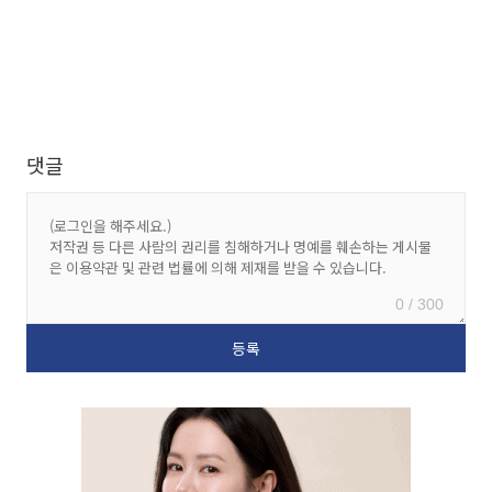
댓글
0 / 300