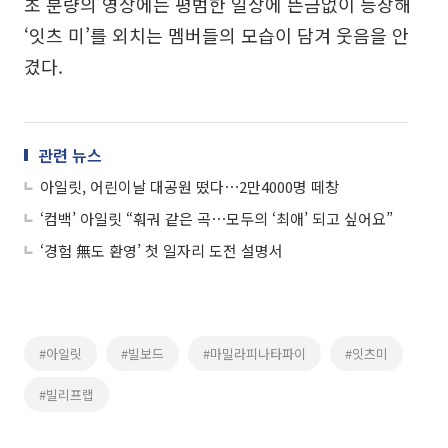
초 분량의 영상에는 평범한 일상에 뜬금없이 등장해
‘잇츠 미’를 외치는 멤버들의 모습이 담겨 웃음을 안
겼다.
관련 뉴스
아일릿, 어린이날 대공원 떴다⋯2만4000명 떼창
‘컴백’ 아일릿 “훠궈 같은 곡⋯모두의 ‘최애’ 되고 싶어요”
‘경험 無도 환영’ 첫 일자리 도전 설명서
#아일릿
#빌보드
#마밀라피나타파이
#잇츠미
#빌리프랩