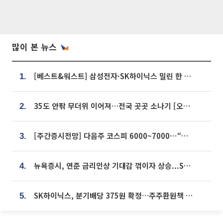
많이 본 뉴스
[베스트&워스트] 삼성전자·SK하이닉스 밀린 한 주…상상인증권은 85% 급등
1.
35도 안팎 무더위 이어져…전국 곳곳 소나기 [오늘 날씨]
2.
[주간증시전망] 다음주 코스피 6000~7000⋯“外人 수급은 정책이 변수”
3.
뉴욕증시, 연준 금리인상 기대감 꺾이자 상승...S&P500 사상 최고치 [종합]
4.
SK하이닉스, 분기배당 375원 확정…주주환원책 9월로 앞당겨 발표
5.