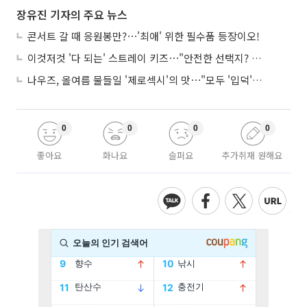
장유진 기자의 주요 뉴스
콘서트 갈 때 응원봉만?⋯'최애' 위한 필수품 등장이오!
이것저것 '다 되는' 스트레이 키즈⋯"안전한 선택지? 도전이 재밌죠"
나우즈, 올여름 물들일 '제로섹시'의 맛⋯"모두 '입덕'시킬 것"
0
0
0
0
좋아요
화나요
슬퍼요
추가취재 원해요