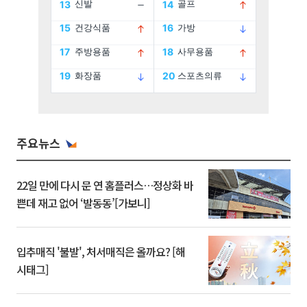
주요뉴스
22일 만에 다시 문 연 홈플러스…정상화 바
쁜데 재고 없어 ‘발동동’[가보니]
입추매직 '불발', 처서매직은 올까요? [해
시태그]