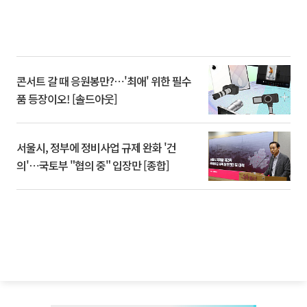
콘서트 갈 때 응원봉만?⋯'최애' 위한 필수
품 등장이오! [솔드아웃]
서울시, 정부에 정비사업 규제 완화 '건
의'⋯국토부 "협의 중" 입장만 [종합]