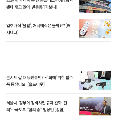
22일 만에 다시 문 연 홈플러스…정상화 바
쁜데 재고 없어 ‘발동동’[가보니]
입추매직 '불발', 처서매직은 올까요? [해
시태그]
콘서트 갈 때 응원봉만?⋯'최애' 위한 필수
품 등장이오! [솔드아웃]
서울시, 정부에 정비사업 규제 완화 '건
의'⋯국토부 "협의 중" 입장만 [종합]