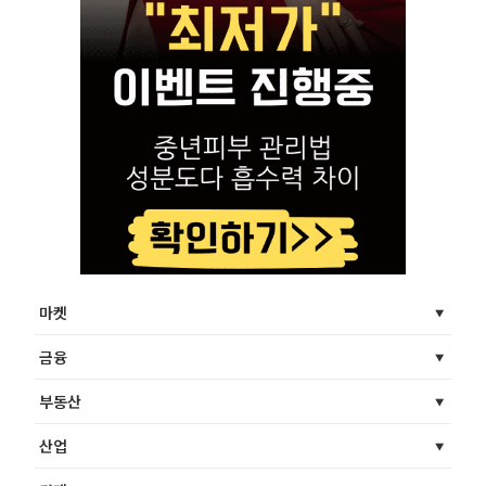
마켓
금융
부동산
산업