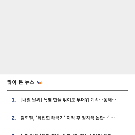
많이 본 뉴스
[내일 날씨] 폭염 한풀 꺾여도 무더위 계속⋯동해안 이틀 연속 비
1.
김희철, '뒤집힌 태극기' 지적 후 정치색 논란…"좌우 떠나 우리나라 국기"
2.