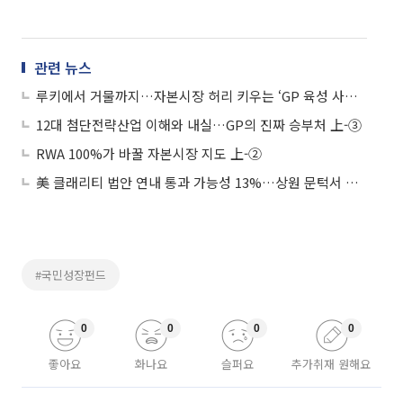
관련 뉴스
루키에서 거물까지…자본시장 허리 키우는 ‘GP 육성 사다리’ 上-④
12대 첨단전략산업 이해와 내실…GP의 진짜 승부처 上-③
RWA 100%가 바꿀 자본시장 지도 上-②
美 클래리티 법안 연내 통과 가능성 13%…상원 문턱서 제동
#국민성장펀드
0
0
0
0
좋아요
화나요
슬퍼요
추가취재 원해요