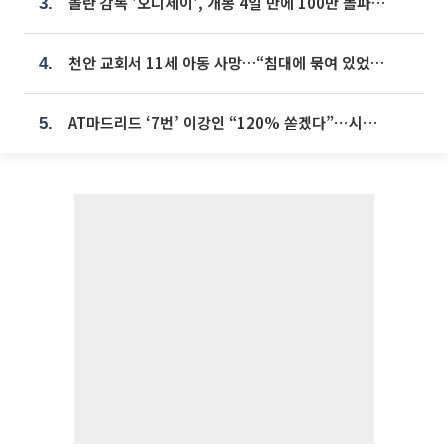
놀란 감독 '오디세이', 개봉 4일 만에 100만 돌파⋯'왕사남' 보다 빠르다
3.
천안 교회서 11세 아동 사망…“침대에 묶여 있었다” 진술 확보
4.
AT마드리드 ‘7번’ 이강인 “120% 쏟겠다”⋯시메오네 감독 “필요한 선수”
5.