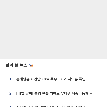
많이 본 뉴스
동해안은 시간당 80㎜ 폭우, 그 외 지역은 폭염…‘극과 극 날씨’
1.
[내일 날씨] 폭염 한풀 꺾여도 무더위 계속⋯동해안 이틀 연속 비
2.