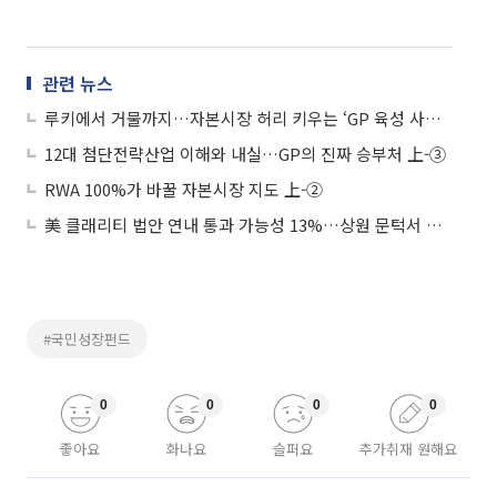
관련 뉴스
루키에서 거물까지…자본시장 허리 키우는 ‘GP 육성 사다리’ 上-④
12대 첨단전략산업 이해와 내실…GP의 진짜 승부처 上-③
RWA 100%가 바꿀 자본시장 지도 上-②
美 클래리티 법안 연내 통과 가능성 13%…상원 문턱서 제동
#국민성장펀드
0
0
0
0
좋아요
화나요
슬퍼요
추가취재 원해요