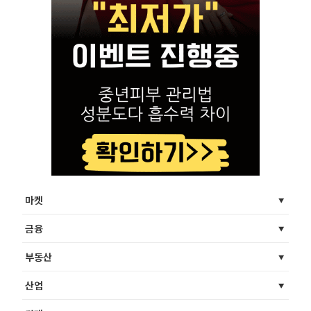
마켓
금융
부동산
산업