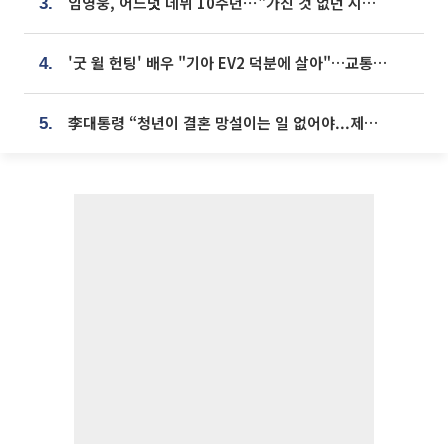
임영웅, 어느덧 데뷔 10주년⋯"가진 것 없던 시절, 내 앞엔 20명의 팬뿐"
3.
'굿 윌 헌팅' 배우 "기아 EV2 덕분에 살아"…교통사고 후 안전성 극찬
4.
李대통령 “청년이 결혼 망설이는 일 없어야...제도상 불이익 조사”
5.