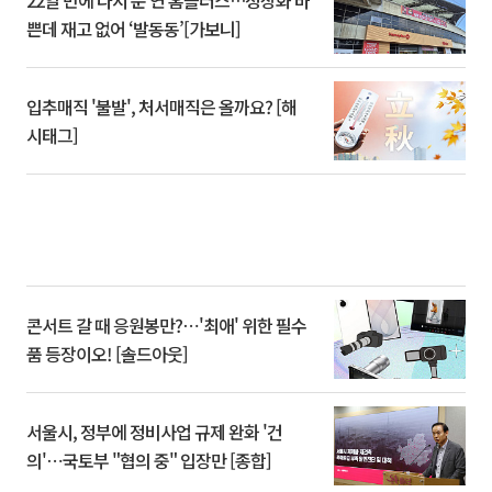
22일 만에 다시 문 연 홈플러스…정상화 바
쁜데 재고 없어 ‘발동동’[가보니]
입추매직 '불발', 처서매직은 올까요? [해
시태그]
콘서트 갈 때 응원봉만?⋯'최애' 위한 필수
품 등장이오! [솔드아웃]
서울시, 정부에 정비사업 규제 완화 '건
의'⋯국토부 "협의 중" 입장만 [종합]