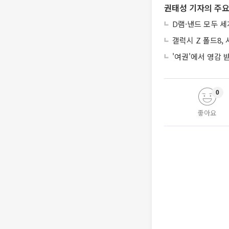
권태성 기자의 주요
D램·낸드 모두 세
갤럭시 Z 폴드8,
'여권'에서 영감
0
좋아요