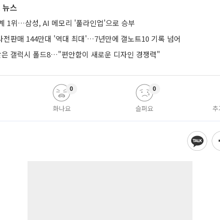
 뉴스
계 1위…삼성, AI 메모리 '풀라인업'으로 승부
 사전판매 144만대 '역대 최대'…7년만에 갤노트10 기록 넘어
 받은 갤럭시 폴드8…"편안함이 새로운 디자인 경쟁력"
0
0
화나요
슬퍼요
추