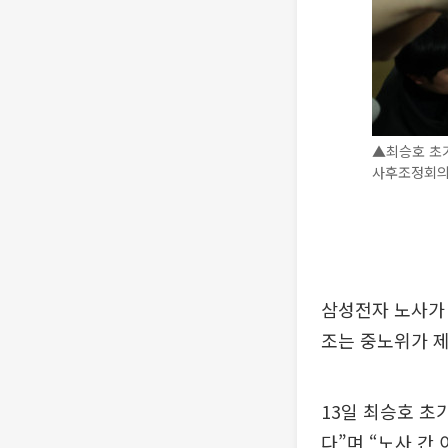
▲최승호 초
사후조정회의 
삼성전자 노사가
조는 중노위가 
13일 최승호 
다”며 “노사 간