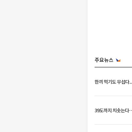
주요뉴스
한끼 먹기도 무섭다..
39도까지 치솟는다