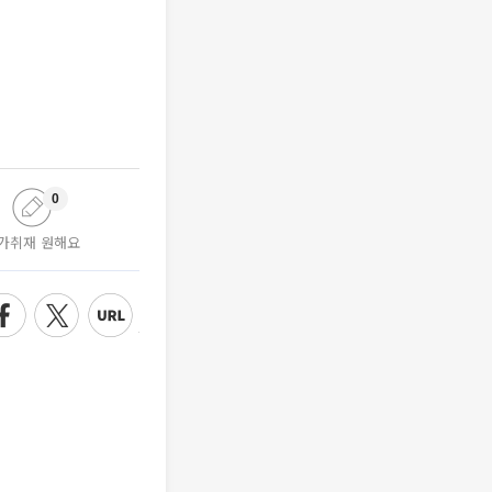
0
가취재 원해요