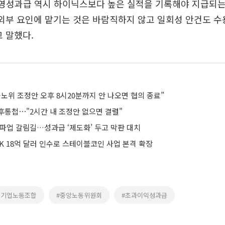
경영성과급 역시 하이닉스보다 높은 실적을 기록해야 지급되
외부 요인에 맡기는 것은 바람직하지 않고 일회성 안건도 수
 말했다.
노위 조정안 오후 8시20분까지 안 나오면 협의 종료”
후통첩⋯"2시간 내 조정안 없으면 결렬"
총파업 갈림길…성과급 ‘제도화’ 두고 막판 대치
K 18억 달러 인수로 스테이블코인 사업 본격 확장
초기업노동조합
#중앙노동위원회
#초과이익성과급