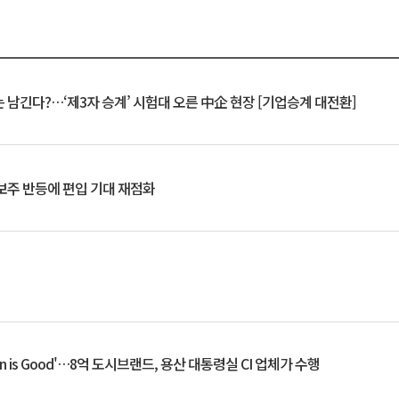
 남긴다?…‘제3자 승계’ 시험대 오른 中企 현장 [기업승계 대전환]
후보주 반등에 편입 기대 재점화
an is Good'…8억 도시브랜드, 용산 대통령실 CI 업체가 수행