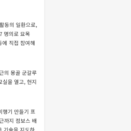
’ 활동의 일환으로,
7 명의로 묘목
동에 직접 참여해
근의 몽골 군갈루
실을 열고, 현지
비행기 만들기 프
근까지 점보스 배
구 기술을 지도하