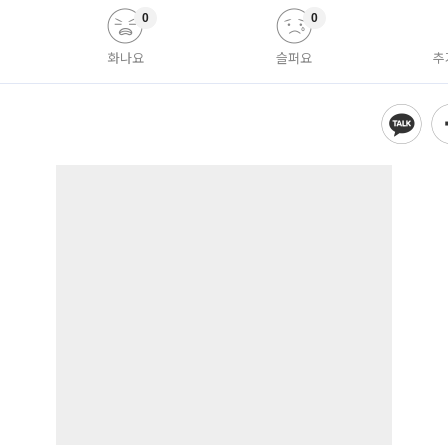
0
0
화나요
슬퍼요
추