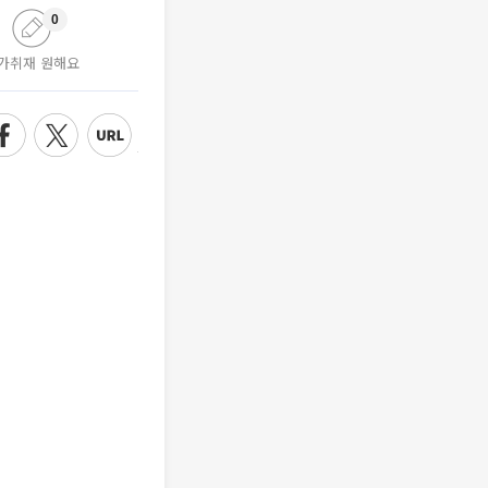
0
가취재 원해요