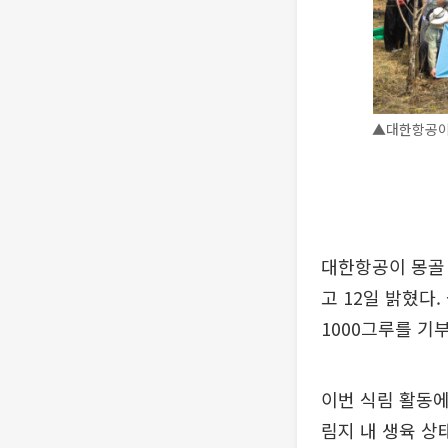
▲대한항공이 
대한항공이 몽골
고 12일 밝혔다
1000그루를 기
이번 식림 활동에
림지 내 생육 상