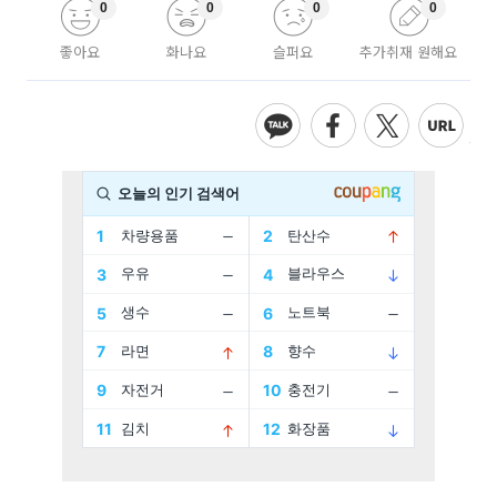
0
0
0
0
좋아요
화나요
슬퍼요
추가취재 원해요