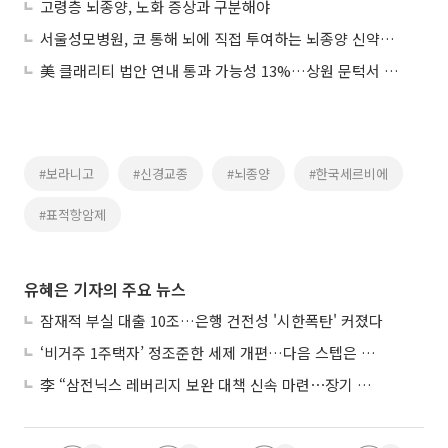
고령층 뇌종양, 노화 증상과 구분해야
서울성모병원, 코 통해 뇌에 직접 투여하는 뇌종양 신약개발 도전
美 클래리티 법안 연내 통과 가능성 13%…상원 문턱서 제동
#보라니고
#신경교종
#뇌종양
#한국세르비에
#표적항암제
유혜은 기자의 주요 뉴스
잠재적 부실 대출 10조…은행 건전성 '시한폭탄' 커졌다
‘비거주 1주택자’ 정조준한 세제 개편…다음 스텝은 금융 대책
李 “삼전닉스 레버리지 보완 대책 신속 마련⋯장기 채무 과감히 탕감”