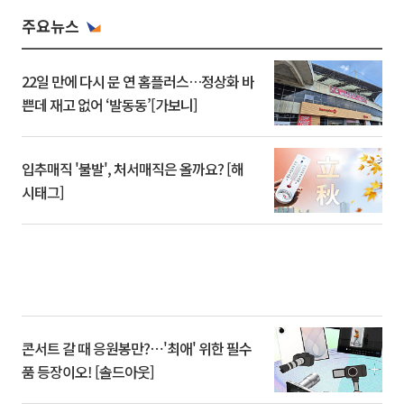
주요뉴스
22일 만에 다시 문 연 홈플러스…정상화 바
쁜데 재고 없어 ‘발동동’[가보니]
입추매직 '불발', 처서매직은 올까요? [해
시태그]
콘서트 갈 때 응원봉만?⋯'최애' 위한 필수
품 등장이오! [솔드아웃]