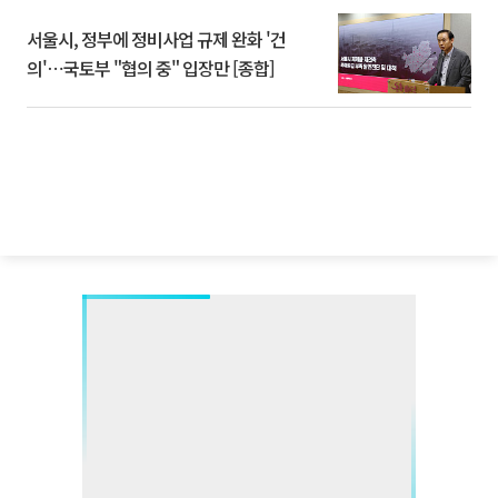
서울시, 정부에 정비사업 규제 완화 '건
의'⋯국토부 "협의 중" 입장만 [종합]