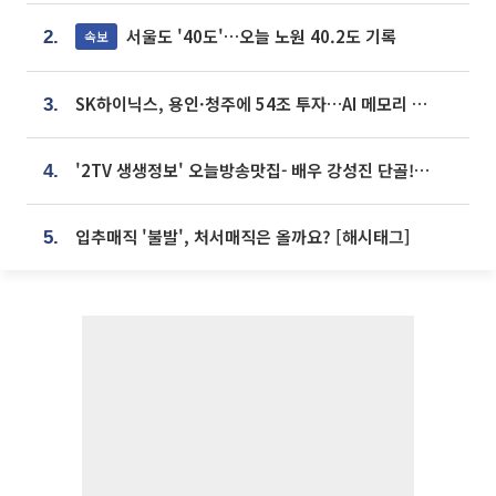
서울도 '40도'…오늘 노원 40.2도 기록
속보
2.
SK하이닉스, 용인·청주에 54조 투자…AI 메모리 생산기지 키운다
3.
'2TV 생생정보' 오늘방송맛집- 배우 강성진 단골! 쌀국수ㆍ푸팟퐁 커리 맛집 '블○○○'
4.
입추매직 '불발', 처서매직은 올까요? [해시태그]
5.