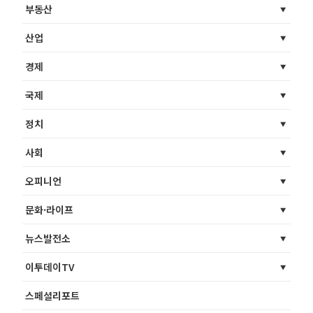
부동산
산업
경제
국제
정치
사회
오피니언
문화·라이프
뉴스발전소
이투데이TV
스페셜리포트