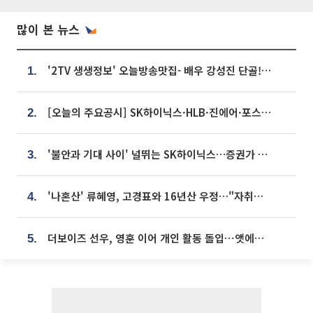
많이 본 뉴스
'2TV 생생정보' 오늘방송맛집- 배우 강성진 단골! 쌀국수ㆍ푸팟퐁 커리 맛집 '블○○○'
1.
[오늘의 주요공시] SK하이닉스·HLB·진에어·포스코홀딩스·네이버·대우건설 등
2.
'불안과 기대 사이' 널뛰는 SK하이닉스…증권가 "HBM4·LTA 기반 펀터멘털 견고"
3.
'나혼산' 류혜영, 고경표와 16년산 우정…"자취방서 부모님과 마주쳐"
4.
더보이즈 선우, 영훈 이어 개인 활동 돌입⋯앳에어리어와 전속계약
5.