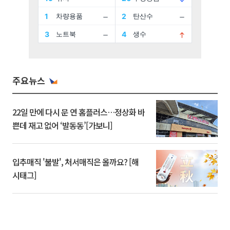
주요뉴스
22일 만에 다시 문 연 홈플러스…정상화 바
쁜데 재고 없어 ‘발동동’[가보니]
입추매직 '불발', 처서매직은 올까요? [해
시태그]