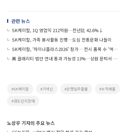
관련 뉴스
SK케미칼, 1Q 영업익 212억원…전년比 42.6%↓
SK케미칼, 가족 봉사활동 진행…도심 전통문화 나들이
SK케미칼, ‘차이나플라스2026’ 참가… 전시 품목 수 ‘역대 최대’
美 클래리티 법안 연내 통과 가능성 13%…상원 문턱서 제동
#SK케미칼
#기넥신
#은행잎추출물
#누적매출
#경도인지장애
노상우 기자의 주요 뉴스