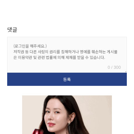
댓글
0 / 300