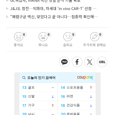
GC녹십자, mRNA 백신 정밀 분석 기술 확보
J&J도 참전…빅파마, 차세대 ‘in vivo CAR-T’ 선점 경쟁 본격화
“폐렴구균 백신, 맞았다고 끝 아니다…접종력 확인해야”
0
0
0
0
좋아요
화나요
슬퍼요
추가취재 원해요