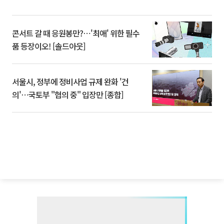
콘서트 갈 때 응원봉만?⋯'최애' 위한 필수
품 등장이오! [솔드아웃]
서울시, 정부에 정비사업 규제 완화 '건
의'⋯국토부 "협의 중" 입장만 [종합]