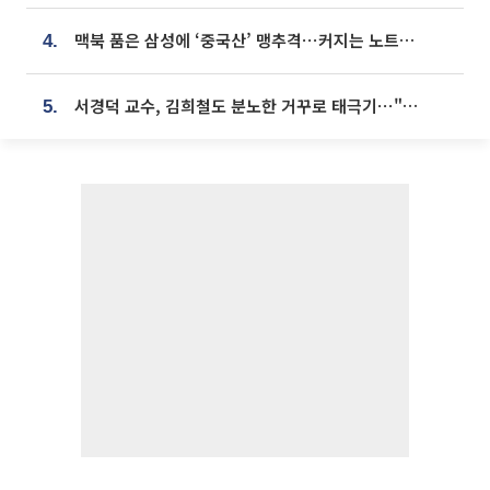
맥북 품은 삼성에 ‘중국산’ 맹추격⋯커지는 노트북 OLED 시장
4.
서경덕 교수, 김희철도 분노한 거꾸로 태극기⋯"엉터리는 아냐, 아쉬울 뿐"
5.