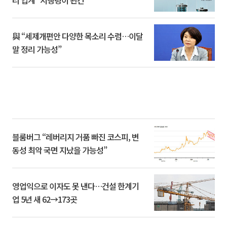
리 업계 “시행령이 관건”
與 “세제개편안 다양한 목소리 수렴…이달
말 정리 가능성”
블룸버그 “레버리지 거품 빠진 코스피, 변
동성 최악 국면 지났을 가능성”
영업익으로 이자도 못 낸다…건설 한계기
업 5년 새 62→173곳