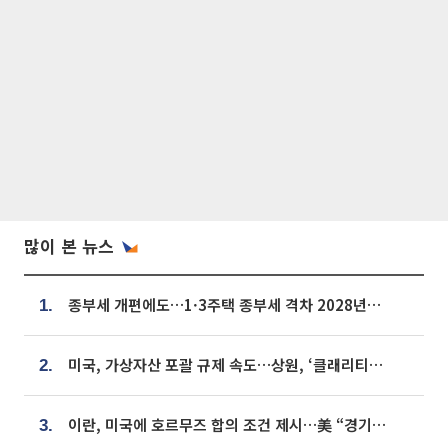
많이 본 뉴스
종부세 개편에도…1·3주택 종부세 격차 2028년부터 확대
1.
미국, 가상자산 포괄 규제 속도…상원, ‘클래리티법’ 9월 절차투표 추진
2.
이란, 미국에 호르무즈 합의 조건 제시…美 “경기 아직 안 끝나” [종합]
3.