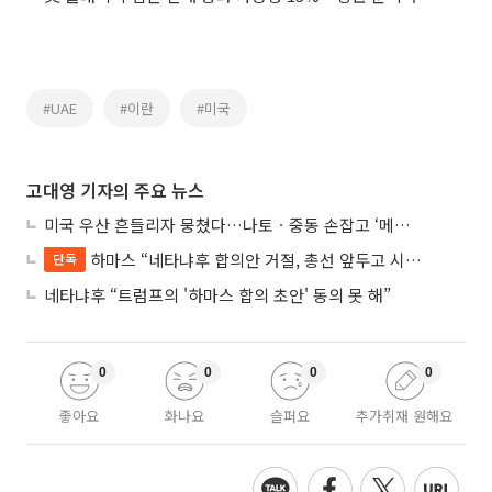
#UAE
#이란
#미국
고대영 기자의 주요 뉴스
미국 우산 흔들리자 뭉쳤다…나토ㆍ중동 손잡고 ‘메카 공동방위’ 조약 체결
하마스 “네타냐후 합의안 거절, 총선 앞두고 시간 끌기”
단독
네타냐후 “트럼프의 '하마스 합의 초안' 동의 못 해”
0
0
0
0
좋아요
화나요
슬퍼요
추가취재 원해요