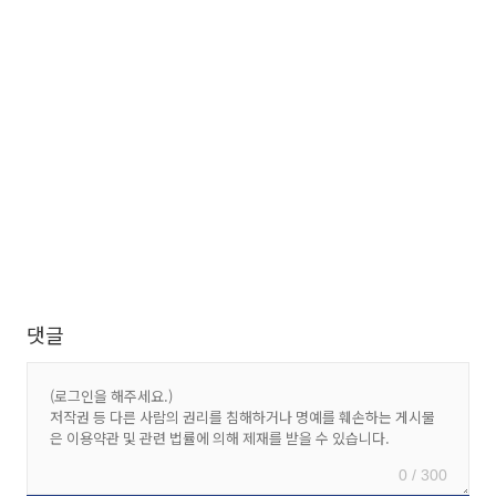
댓글
0 / 300