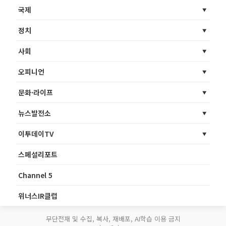
국제
정치
사회
오피니언
문화·라이프
뉴스발전소
이투데이TV
스페셜리포트
Channel 5
위너스IR클럽
무단전재 및 수집, 복사, 재배포, AI학습 이용 금지