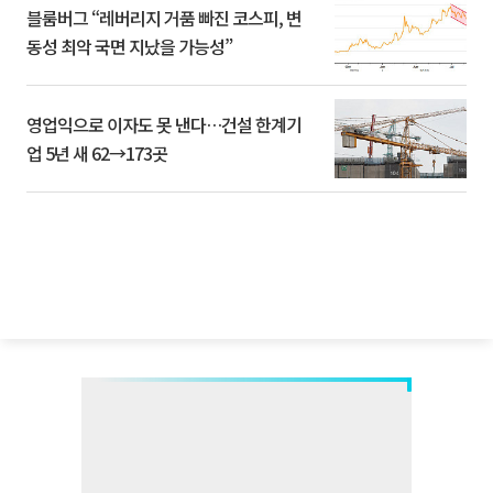
블룸버그 “레버리지 거품 빠진 코스피, 변
동성 최악 국면 지났을 가능성”
영업익으로 이자도 못 낸다…건설 한계기
업 5년 새 62→173곳