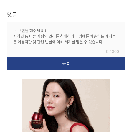
댓글
0 / 300