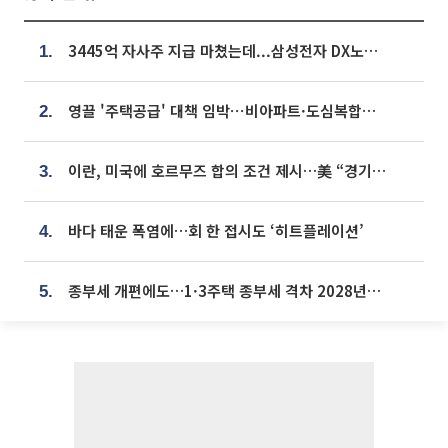
3445억 자사주 지급 마쳤는데...삼성전자 DX노조, 뒤늦은 '떼쓰기 집회'
1.
영끌 '주택공급' 대책 임박⋯비아파트·도심복합까지 총동원
2.
이란, 미국에 호르무즈 합의 조건 제시…美 “경기 아직 안 끝나” [종합]
3.
바다 태운 폭염에…회 한 접시도 ‘히트플레이션’
4.
종부세 개편에도…1·3주택 종부세 격차 2028년부터 확대
5.