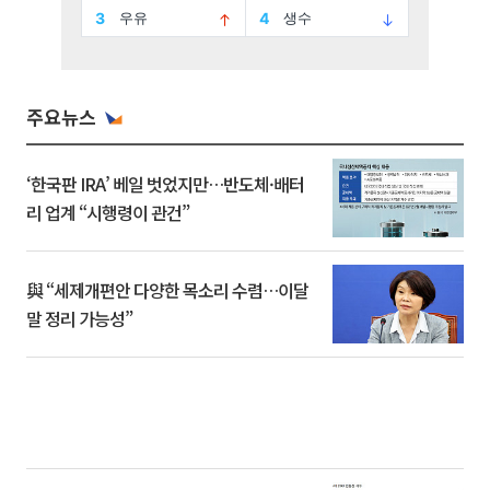
주요뉴스
‘한국판 IRA’ 베일 벗었지만…반도체·배터
리 업계 “시행령이 관건”
與 “세제개편안 다양한 목소리 수렴…이달
말 정리 가능성”