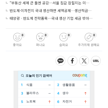
“부동산 세제 큰 틀엔 공감⋯서울 집값 잡힐지는 미지수”
반도체·이차전지 국내 생산하면 세액공제…생산적금융 ISA 신설
태양광ㆍ반도체 전략품목⋯국내 생산 기업 세금 깎아준다
0
0
0
0
좋아요
화나요
슬퍼요
추가취재 원해요