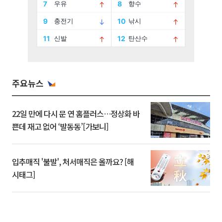
주요뉴스
22일 만에 다시 문 연 홈플러스…정상화 바
쁜데 재고 없어 ‘발동동’[가보니]
입추매직 '불발', 처서매직은 올까요? [해
시태그]