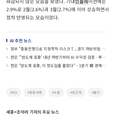
파급되지 않은 모습을 보였다. 기대
인플레
이션에는
2.9%로 2월(2.6%)과 3월(2.7%)에 이어 상승하면서
점차 반영되는 모습이었다.
AI 추천 뉴스
정부 "중동전쟁으로 지정학적 리스크↑...경기 하방위험 증대"
한은 "'반도체 호황' 내년 하반기부터 AI 수익성 검증ㆍ투자여력에 달렸다"
한은 "반도체 호황, 이 정도일줄 몰랐다"⋯1분기 韓 경제 1.7% '깜짝 성장'
#KDI
#중동사태
#수출
#반도체
#물가
세종=조아라 기자의 주요 뉴스