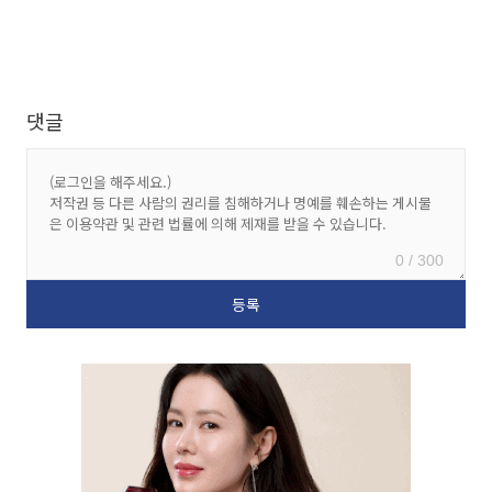
댓글
0 / 300