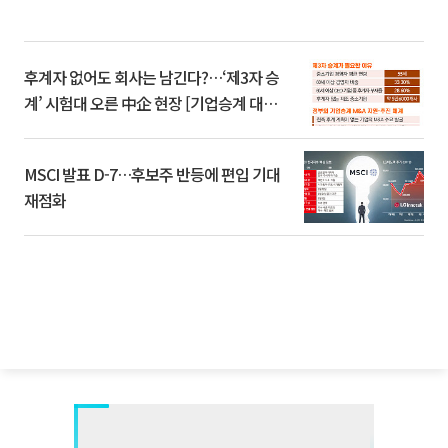
후계자 없어도 회사는 남긴다?…‘제3자 승
계’ 시험대 오른 中企 현장 [기업승계 대전
환]
MSCI 발표 D-7…후보주 반등에 편입 기대
재점화