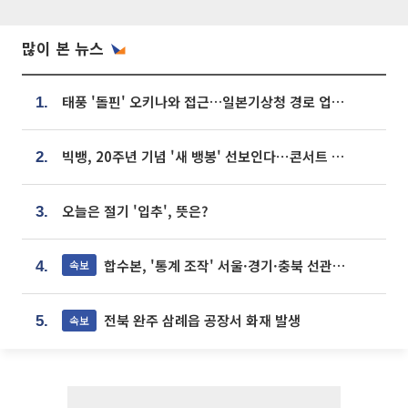
많이 본 뉴스
태풍 '돌핀' 오키나와 접근…일본기상청 경로 업데이트
1.
빅뱅, 20주년 기념 '새 뱅봉' 선보인다⋯콘서트 앞두고 팝업 개최
2.
오늘은 절기 '입추', 뜻은?
3.
합수본, '통계 조작' 서울·경기·충북 선관위 등 추가 압수수색
속보
4.
전북 완주 삼례읍 공장서 화재 발생
속보
5.