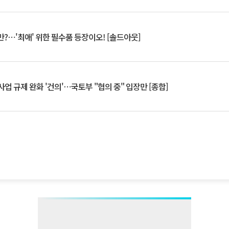
?⋯'최애' 위한 필수품 등장이오! [솔드아웃]
업 규제 완화 '건의'⋯국토부 "협의 중" 입장만 [종합]