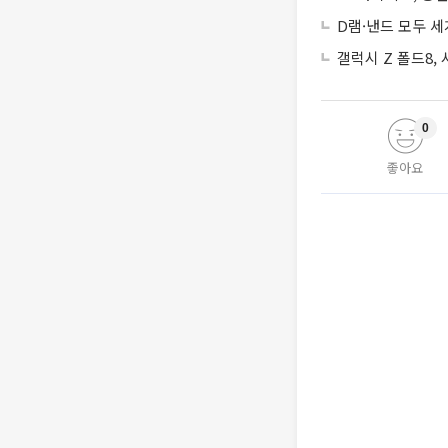
D램·낸드 모두 세
갤럭시 Z 폴드8,
0
좋아요