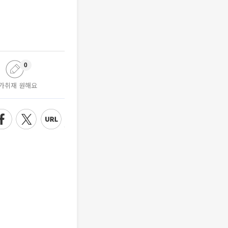
0
가취재 원해요