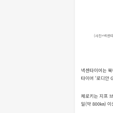
(사진=넥센
넥센타이어는 북미
타이어 ‘로디안 G
체로키는 지프 브
일(약 800㎞) 