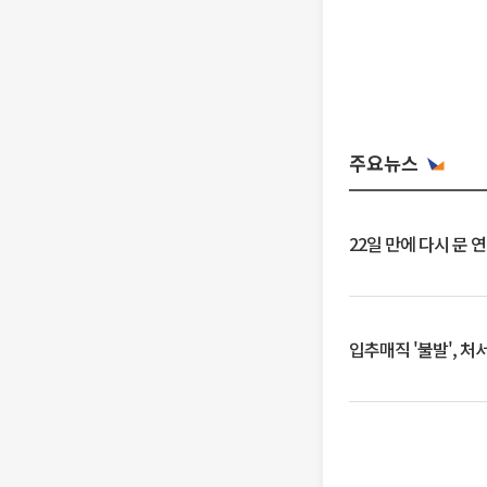
주요뉴스
22일 만에 다시 문 
입추매직 '불발', 처