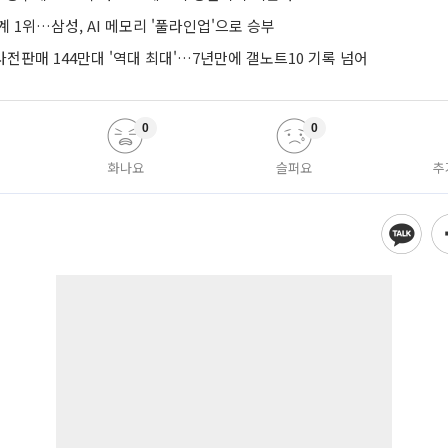
계 1위…삼성, AI 메모리 '풀라인업'으로 승부
 사전판매 144만대 '역대 최대'…7년만에 갤노트10 기록 넘어
0
0
화나요
슬퍼요
추