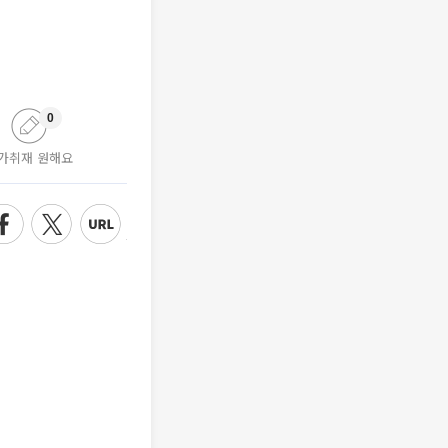
0
가취재 원해요