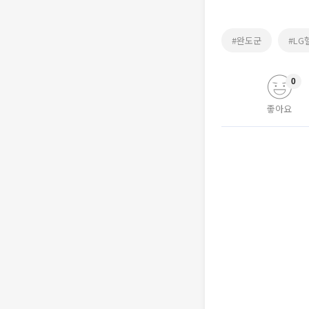
#완도군
#L
0
좋아요