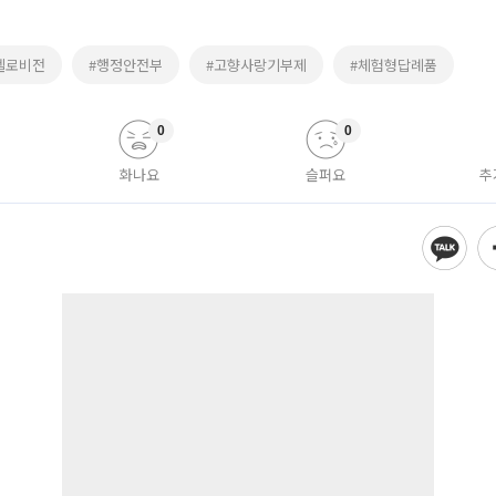
G헬로비전
#행정안전부
#고향사랑기부제
#체험형답례품
0
0
화나요
슬퍼요
추