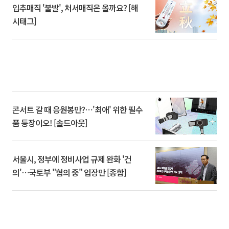
입추매직 '불발', 처서매직은 올까요? [해
시태그]
콘서트 갈 때 응원봉만?⋯'최애' 위한 필수
품 등장이오! [솔드아웃]
서울시, 정부에 정비사업 규제 완화 '건
의'⋯국토부 "협의 중" 입장만 [종합]