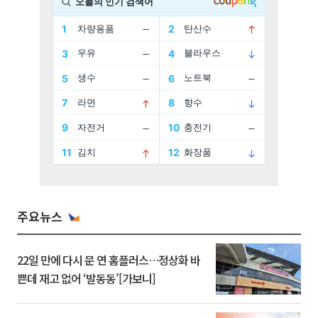
주요뉴스
22일 만에 다시 문 연 홈플러스…정상화 바
쁜데 재고 없어 ‘발동동’[가보니]