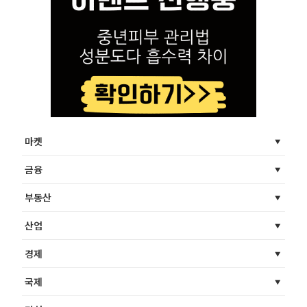
마켓
금융
부동산
산업
경제
국제