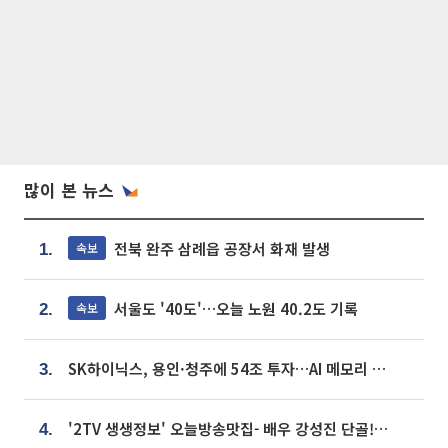
많이 본 뉴스
전북 완주 삼례읍 공장서 화재 발생
속보
1.
서울도 '40도'…오늘 노원 40.2도 기록
속보
2.
SK하이닉스, 용인·청주에 54조 투자…AI 메모리 생산기지 키운다
3.
'2TV 생생정보' 오늘방송맛집- 배우 강성진 단골! 쌀국수ㆍ푸팟퐁 커리 맛집 '블○○○'
4.