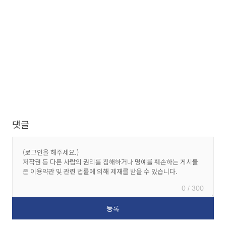
댓글
0 / 300