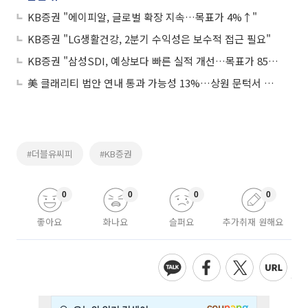
KB증권 "에이피알, 글로벌 확장 지속…목표가 4%↑"
KB증권 "LG생활건강, 2분기 수익성은 보수적 접근 필요"
KB증권 "삼성SDI, 예상보다 빠른 실적 개선…목표가 85만원"
美 클래리티 법안 연내 통과 가능성 13%…상원 문턱서 제동
#더블유씨피
#KB증권
0
0
0
0
좋아요
화나요
슬퍼요
추가취재 원해요