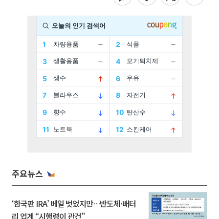
주요뉴스
‘한국판 IRA’ 베일 벗었지만…반도체·배터
리 업계 “시행령이 관건”