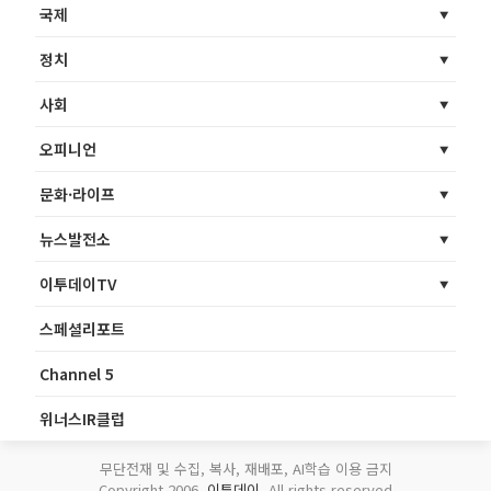
국제
정치
사회
오피니언
문화·라이프
뉴스발전소
이투데이TV
스페셜리포트
Channel 5
위너스IR클럽
무단전재 및 수집, 복사, 재배포, AI학습 이용 금지
Copyright 2006.
이투데이
. All rights reserved