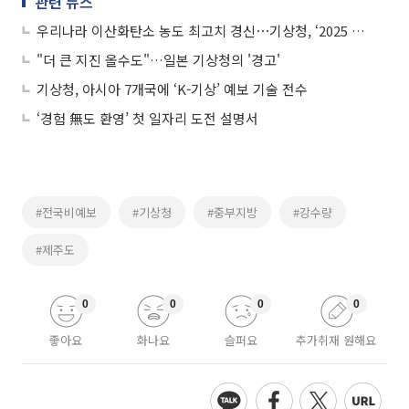
관련 뉴스
우리나라 이산화탄소 농도 최고치 경신⋯기상청, ‘2025 지구대기감시보고서’ 발간
"더 큰 지진 올수도"…일본 기상청의 '경고'
기상청, 아시아 7개국에 ‘K-기상’ 예보 기술 전수
‘경험 無도 환영’ 첫 일자리 도전 설명서
#전국비예보
#기상청
#중부지방
#강수량
#제주도
0
0
0
0
좋아요
화나요
슬퍼요
추가취재 원해요