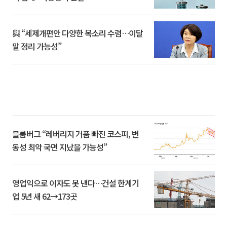
與 “세제개편안 다양한 목소리 수렴…이달
말 정리 가능성”
블룸버그 “레버리지 거품 빠진 코스피, 변
동성 최악 국면 지났을 가능성”
영업익으로 이자도 못 낸다…건설 한계기
업 5년 새 62→173곳