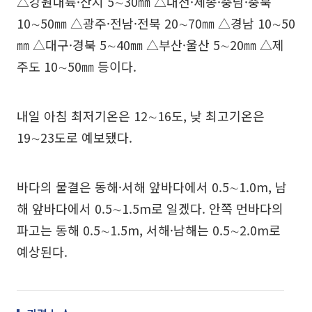
△강원내륙·산지 5∼30㎜ △대전·세종·충남·충북
10∼50㎜ △광주·전남·전북 20∼70㎜ △경남 10∼50
㎜ △대구·경북 5∼40㎜ △부산·울산 5∼20㎜ △제
주도 10∼50㎜ 등이다.
내일 아침 최저기온은 12∼16도, 낮 최고기온은
19∼23도로 예보됐다.
바다의 물결은 동해·서해 앞바다에서 0.5∼1.0m, 남
해 앞바다에서 0.5∼1.5m로 일겠다. 안쪽 먼바다의
파고는 동해 0.5∼1.5m, 서해·남해는 0.5∼2.0m로
예상된다.