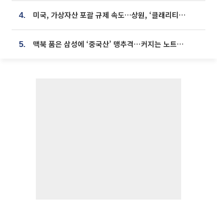
미국, 가상자산 포괄 규제 속도…상원, ‘클래리티법’ 9월 절차투표 추진
4.
맥북 품은 삼성에 ‘중국산’ 맹추격⋯커지는 노트북 OLED 시장
5.