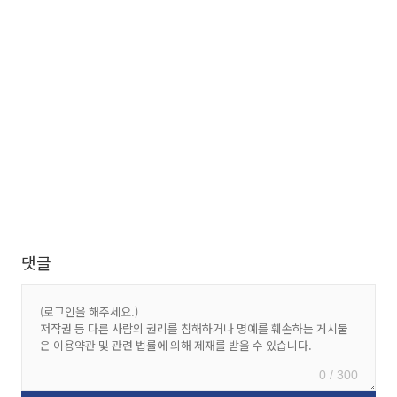
댓글
0 / 300