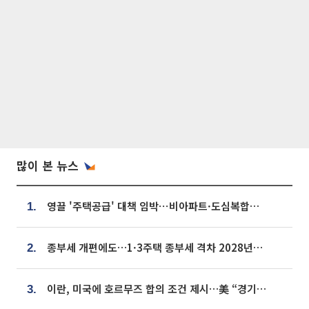
많이 본 뉴스
영끌 '주택공급' 대책 임박⋯비아파트·도심복합까지 총동원
1.
종부세 개편에도…1·3주택 종부세 격차 2028년부터 확대
2.
이란, 미국에 호르무즈 합의 조건 제시…美 “경기 아직 안 끝나” [종합]
3.