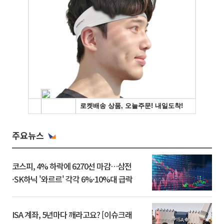
주요뉴스
코스피, 4% 하락에 6270선 마감…삼전
·SK하닉 '와르르' 각각 6%·10%대 급락
ISA 계좌, 5년마다 깨라고요? [이슈크래