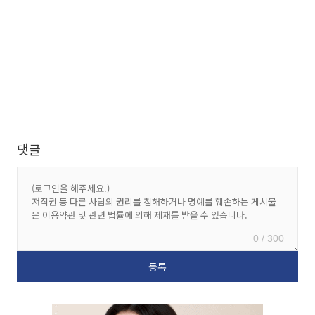
댓글
0 / 300