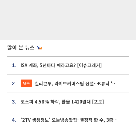
많이 본 뉴스
ISA 계좌, 5년마다 깨라고요? [이슈크래커]
1.
실리콘투, 라이브커머스팀 신설…K뷰티 ‘글로벌 판매망’ 확대[K뷰티 라방戰]
단독
2.
코스피 4.58% 하락, 환율 1420원대 [포토]
3.
'2TV 생생정보' 오늘방송맛집- 결정적 한 수, 3종 메밀면! 메밀 소바 맛집 '의○○○○'
4.