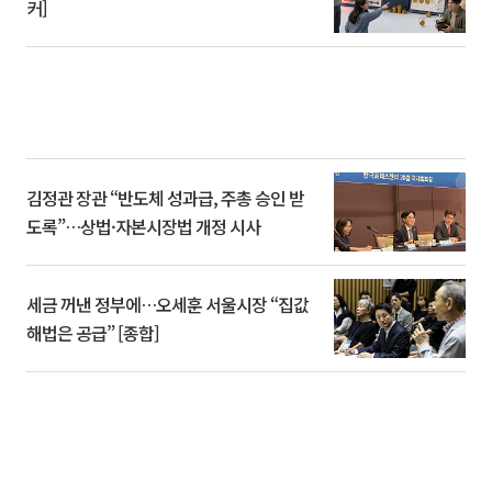
커]
김정관 장관 “반도체 성과급, 주총 승인 받
도록”…상법·자본시장법 개정 시사
세금 꺼낸 정부에…오세훈 서울시장 “집값
해법은 공급” [종합]