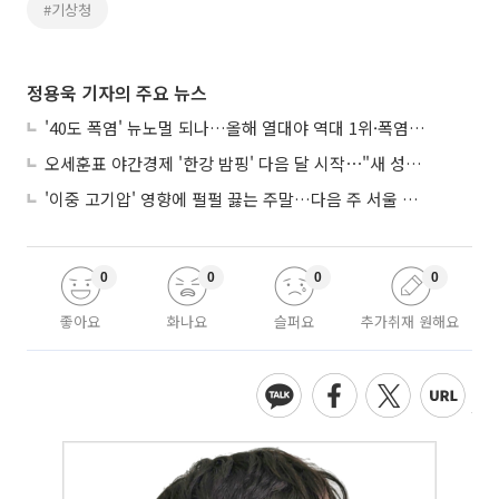
#기상청
정용욱 기자의 주요 뉴스
'40도 폭염' 뉴노멀 되나…올해 열대야 역대 1위·폭염일수 평년 3배 넘어
오세훈표 야간경제 '한강 밤핑' 다음 달 시작⋯"새 성장동력 만들 것"
'이중 고기압' 영향에 펄펄 끓는 주말…다음 주 서울 포함 서쪽이 더 덥다
0
0
0
0
좋아요
화나요
슬퍼요
추가취재 원해요