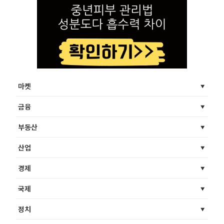
마켓
금융
부동산
산업
경제
국제
정치