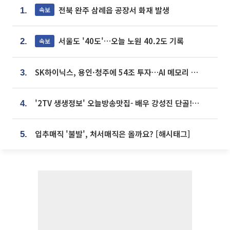
전북 완주 삼례읍 공장서 화재 발생
속보
1.
서울도 '40도'…오늘 노원 40.2도 기록
속보
2.
SK하이닉스, 용인·청주에 54조 투자…AI 메모리 생산기지 키운다
3.
'2TV 생생정보' 오늘방송맛집- 배우 강성진 단골! 쌀국수ㆍ푸팟퐁 커리 맛집 '블○○○'
4.
입추매직 '불발', 처서매직은 올까요? [해시태그]
5.