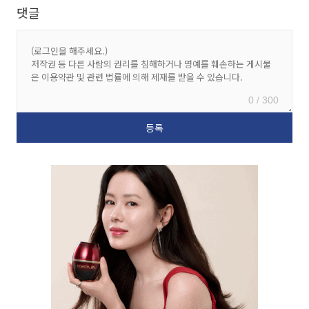
댓글
0 / 300