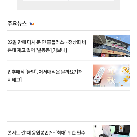
주요뉴스
22일 만에 다시 문 연 홈플러스…정상화 바
쁜데 재고 없어 ‘발동동’[가보니]
입추매직 '불발', 처서매직은 올까요? [해
시태그]
콘서트 갈 때 응원봉만?⋯'최애' 위한 필수