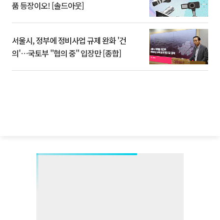
품 등장이오! [솔드아웃]
서울시, 정부에 정비사업 규제 완화 '건
의'⋯국토부 "협의 중" 입장만 [종합]