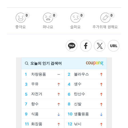
0
0
0
0
좋아요
화나요
슬퍼요
추가취재 원해요