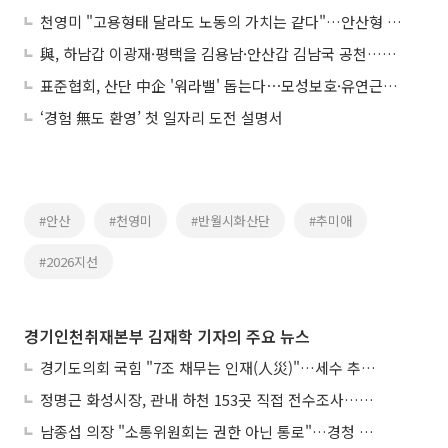
천영미 "고용형태 달라도 노동의 가치는 같다"…안산형 노동존중 4대 공약 발표
與, 하남갑 이광재·평택을 김용남·안산갑 김남국 공천…김용 컷오프
표준협회, 산단 中企 '워라밸' 돕는다⋯모성보호·유연근무 안착 지원
‘경험 無도 환영’ 첫 일자리 도전 설명서
#안산
#천영미
#반월시화산단
#추미애
#2026지선
경기인천취재본부 김재학 기자의 주요 뉴스
경기도의회 국힘 "7조 채무는 인재(人災)"…세수 추계 조작 의혹 제기
정명근 화성시장, 관내 하천 153곳 직접 전수조사…불법시설 정비
남종섭 의장 "소통위원회는 권한 아닌 통로"…경청 의회 만든다