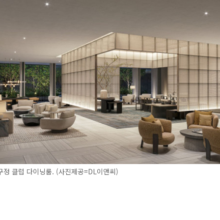
정 클럽 다이닝룸. (사진제공=DL이앤씨)