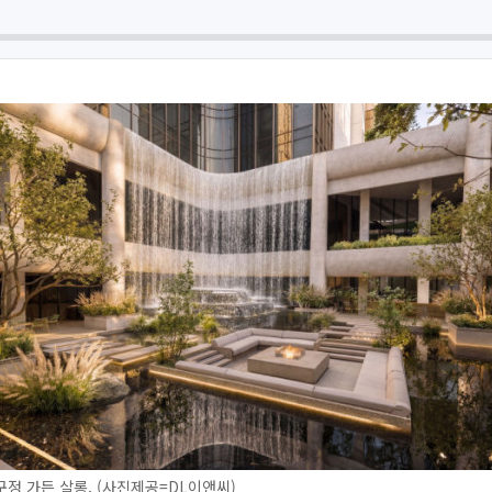
정 가든 살롱. (사진제공=DL이앤씨)