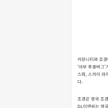
커뮤니티와 조경
‘야부 푸셸버그’
스파, 스카이 라
다.
조경은 영국 조
DL이앤씨는 영국