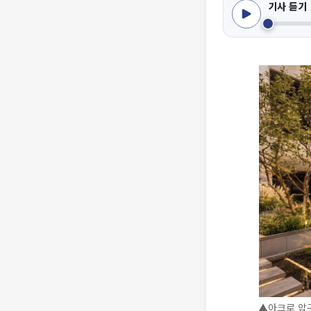
기사 듣기
▲아크로 압구