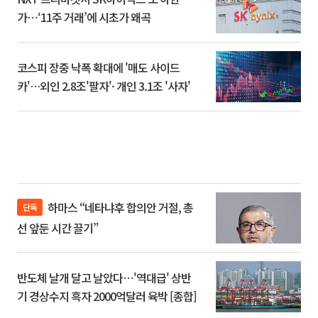
가⋯‘11주 거래’에 시초가 왜곡
코스피 장중 낙폭 확대에 '매도 사이드
카'…외인 2.8조'팔자'· 개인 3.1조 '사자'
하마스 “네타냐후 합의안 거절, 총
단독
선 앞둔 시간 끌기”
반도체 날개 달고 날았다⋯'역대급' 상반
기 경상수지 흑자 2000억달러 육박 [종합]