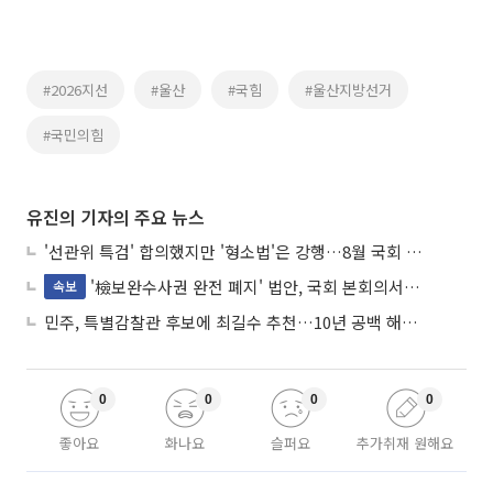
#2026지선
#울산
#국힘
#울산지방선거
#국민의힘
유진의 기자의 주요 뉴스
'선관위 특검' 합의했지만 '형소법'은 강행…8월 국회 '입법 2차전' 예고
'檢보완수사권 완전 폐지' 법안, 국회 본회의서 민주당 주도 통과
속보
민주, 특별감찰관 후보에 최길수 추천…10년 공백 해소 속도
0
0
0
0
좋아요
화나요
슬퍼요
추가취재 원해요