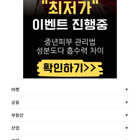
마켓
금융
부동산
산업