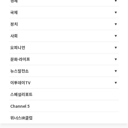
경제
국제
정치
사회
오피니언
문화·라이프
뉴스발전소
이투데이TV
스페셜리포트
Channel 5
위너스IR클럽