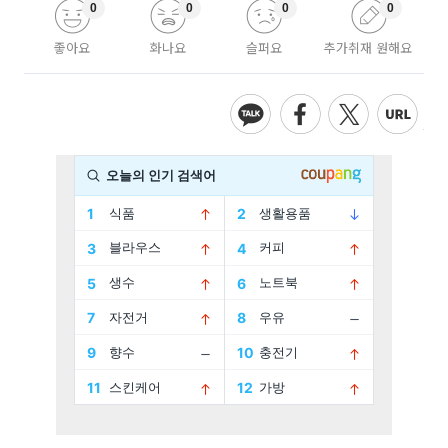
0
0
0
0
좋아요
화나요
슬퍼요
추가취재 원해요