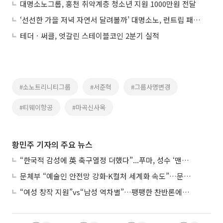
대명소노그룹, 홍천 취약계층 청소년 지원 1000만원 전달
‘선선한 가을 저녁 자연서 달려볼까’ 대명소노, 런트립 패키지 선봬
테더ㆍ써클, 엇갈린 스테이블코인 2분기 실적
#소노트리니티그룹
#서준혁
#그룹사명변경
#티웨이항공
#마곡신사옥
황민주 기자의 주요 뉴스
“한국적 감성에 英 축구열정 더했다”...푸마, 성수 ‘맨시티 하우스’ 팝업
문체부 “예술인 안전망 강화·K컬처 세계화 속도”…문화강국 청사진 제시
“여성 창작 지원”vs“남성 역차별”…팽팽한 찬반론에 심사위원도 고심