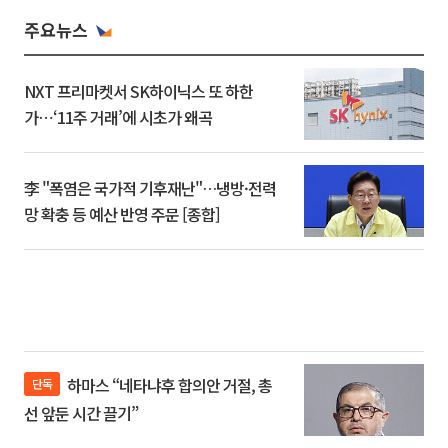
주요뉴스
NXT 프리마켓서 SK하이닉스 또 하한
가⋯‘11주 거래’에 시초가 왜곡
李 "폭염은 국가적 기후재난"…냉방·전력
망 확충 등 예산 반영 주문 [종합]
하마스 “네타냐후 합의안 거절, 총
단독
선 앞둔 시간 끌기”