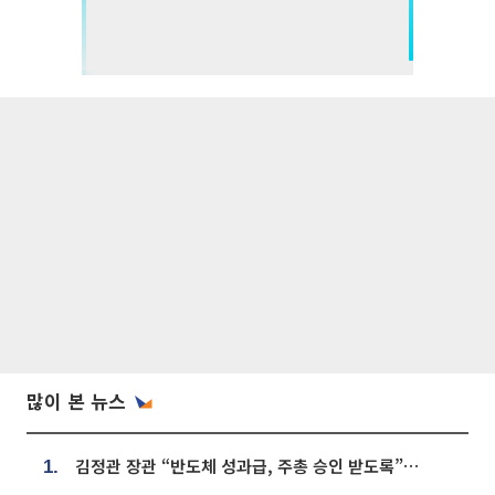
많이 본 뉴스
김정관 장관 “반도체 성과급, 주총 승인 받도록”…상법·자본시장법 개정 시사
1.