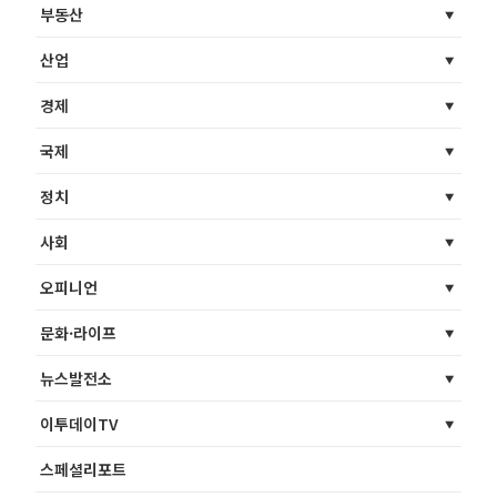
부동산
산업
경제
국제
정치
사회
오피니언
문화·라이프
뉴스발전소
이투데이TV
스페셜리포트