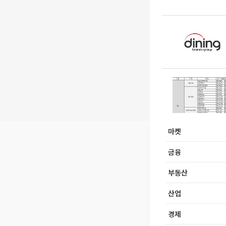
마켓
금융
부동산
산업
경제