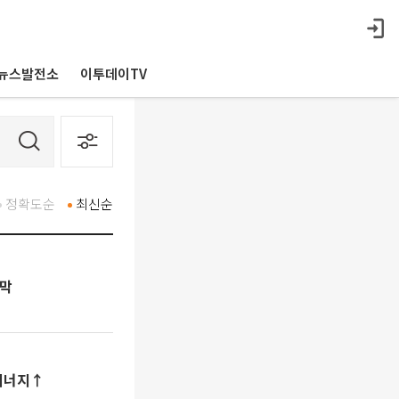
뉴스발전소
이투데이TV
정확도순
최신순
개막
시너지↑