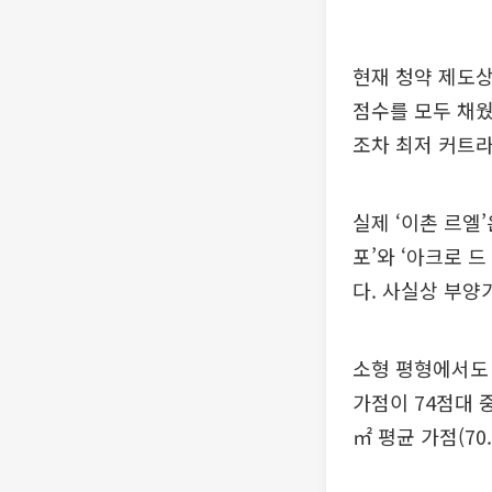
현재 청약 제도상
점수를 모두 채웠
조차 최저 커트라
실제 ‘이촌 르엘
포’와 ‘아크로 
다. 사실상 부양
소형 평형에서도 
가점이 74점대 중
㎡ 평균 가점(70