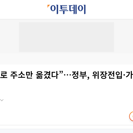
로 주소만 옮겼다”⋯정부, 위장전입·가