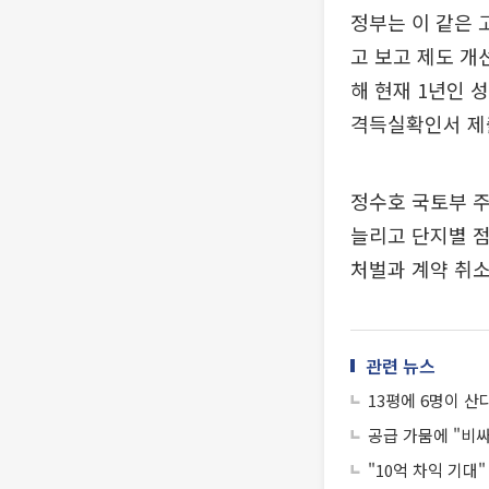
정부는 이 같은 
고 보고 제도 개
해 현재 1년인 
격득실확인서 제
정수호 국토부 주
늘리고 단지별 점
처벌과 계약 취소
관련 뉴스
13평에 6명이 산
공급 가뭄에 "비
"10억 차익 기대