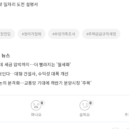
 첫 일자리 도전 설명서
위장전입
#청약가점제
#부양가족조사
#주택공급규칙개정
 뉴스
는데 세금 압박까지⋯더 빨라지는 '월세화'
 보인다…대형 건설사, 수익성 대폭 개선
논의 본격화⋯교통망 기대에 하반기 분양시장 '주목'
0
0
화나요
슬퍼요
추