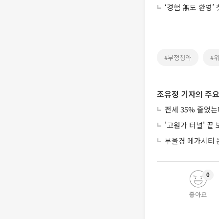
‘경험 無도 환영’
#부정청약
#
조유정 기자의 주요
전세 35% 줄었
'고원가 터널' 끝
부울경 메가시티 
0
좋아요