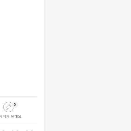
0
가취재 원해요